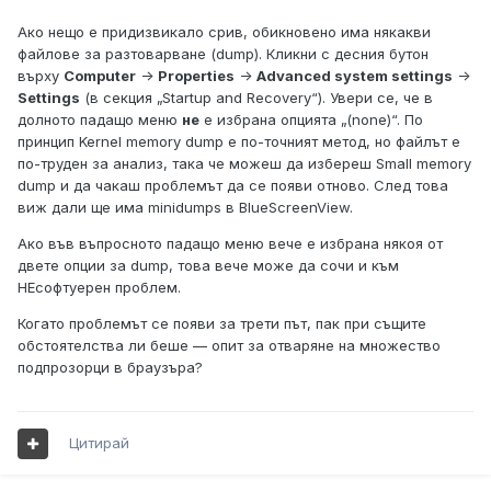
Ако нещо е придизвикало срив, обикновено има някакви
файлове за разтоварване (dump). Кликни с десния бутон
върху
Computer
->
Properties
->
Advanced system settings
->
Settings
(в секция „Startup and Recovery“). Увери се, че в
долното падащо меню
не
е избрана опцията „(none)“. По
принцип Kernel memory dump е по-точният метод, но файлът е
по-труден за анализ, така че можеш да избереш Small memory
dump и да чакаш проблемът да се появи отново. След това
виж дали ще има minidumps в BlueScreenView.
Ако във въпросното падащо меню вече е избрана някоя от
двете опции за dump, това вече може да сочи и към
НЕсофтуерен проблем.
Когато проблемът се появи за трети път, пак при същите
обстоятелства ли беше — опит за отваряне на множество
подпрозорци в браузъра?
Цитирай