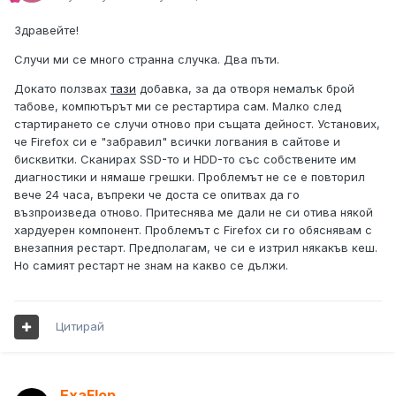
Здравейте!
Случи ми се много странна случка. Два пъти.
Докато ползвах
тази
добавка, за да отворя немалък брой
табове, компютърът ми се рестартира сам. Малко след
стартирането се случи отново при същата дейност. Установих,
че Firefox си е "забравил" всички логвания в сайтове и
бисквитки. Сканирах SSD-то и HDD-то със собствените им
диагностики и нямаше грешки. Проблемът не се е повторил
вече 24 часа, въпреки че доста се опитвах да го
възпроизведа отново. Притеснява ме дали не си отива някой
хардуерен компонент. Проблемът с Firefox си го обяснявам с
внезапния рестарт. Предполагам, че си е изтрил някакъв кеш.
Но самият рестарт не знам на какво се дължи.
Цитирай
ExaFlop