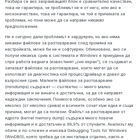
Разбира се ако захранващият блок е сравнително качествен,
това не гарантира, че проблемът не е от него, или ако е
нискокачествен, това не гарантира, че той е причината за
проблема, но поне може да се направи
някакво
предположение.
Не е сигурно дали проблемът е хардуерен, но ако няма
никакви файлове за разтоварване след промяна на
настройката, може би не е софтуерен. Обикновено, ако се
получи някакъв срив в системата и Windows е принудена да
спре работа веднага (известният „син екран“), се създават и
запазват файлове за разтоварване, които могат да се
използват за диагностика кой процес/драйвър е довел до
въпросния срив. Малките файлове за разтоварване
(minidumps) съдържат — съответно — много малко
информация и не винаги е достатъчна, за да се направят
надеждни заключения. Понякога обаче, особено ако са
няколко (от няколко срива) и всичките сочат към една и съща
причина, могат да са полезни. Файлът за разтоварване от
ядрото (kernel memory dump) съдържа много повече
информация и е достатъчен в 99,9% от случаите. Анализът му
обаче е по-сложен и изисква Debugging Tools for Windows
(WinDBG), която трябва да се инсталира отделно, както и