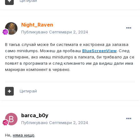
Цитирай
Night_Raven
Публикувано
Септември 2, 2024
В такъв случай може би системата е настроена да запазва
само minidumps. Можеш да пробваш
BlueScreenView
. След
стартиране, ако имаш minidumps в папката, би трябвало да се
появят в програмата и след кликането им да видиш дали има
маркиран компонент в червено.
Цитирай
barca_b0y
Публикувано
Септември 2, 2024
Не,
няма нищо
.