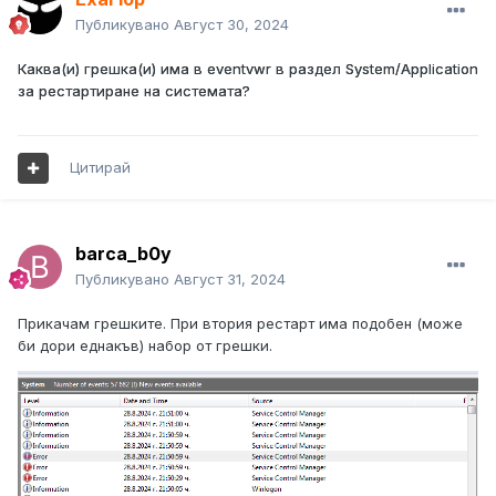
Публикувано
Август 30, 2024
Каква(и) грешка(и) има в eventvwr в раздел System/Application
за рестартиране на системата?
Цитирай
barca_b0y
Публикувано
Август 31, 2024
Прикачам грешките. При втория рестарт има подобен (може
би дори еднакъв) набор от грешки.