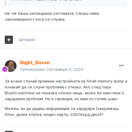
Не. Не беше натоварена системата. Сякаш няма
закономерност кога се случва.
Цитирай
Night_Raven
Публикувано
Септември 5, 2024
За всеки случай промени настройката на Small memory dump и
изчакай да се случи проблемът отново. Ако след това
BlueScreenView не показва отново нищо, може би наистина е
хардуерен проблем. Не е гаранция, но има по-голям шанс.
Можеш ли да дадеш информация за хардуера (захранващ
блок, дънна платка, видео карта, SSD/твърд диск)?