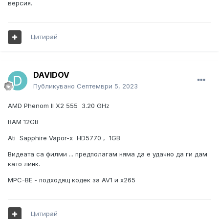
версия.
Цитирай
DAVIDOV
Публикувано
Септември 5, 2023
AMD Phenom II X2 555 3.20 GHz
RAM 12GB
Ati Sapphire Vapor-x HD5770 , 1GB
Видеата са филми ... предполагам няма да е удачно да ги дам
като линк.
MPC-BE - подходящ кодек за AV1 и x265
Цитирай