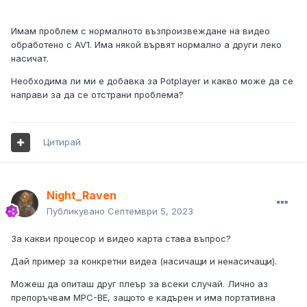
Имам проблем с нормалното възпроизвеждане на видео
обработено с AV1. Има някой вървят нормално а други леко
насичат.
Необходима ли ми е добавка за Potplayer и какво може да се
направи за да се отстрани проблема?
Цитирай
Night_Raven
Публикувано
Септември 5, 2023
За какви процесор и видео карта става въпрос?
Дай пример за конкретни видеа (насичащи и ненасичащи).
Можеш да опиташ друг плеър за всеки случай. Лично аз
препоръчвам MPC-BE, защото е кадърен и има портативна