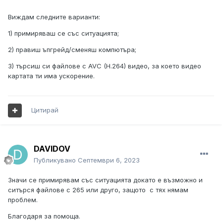
Виждам следните варианти:
1) примиряваш се със ситуацията;
2) правиш ъпгрейд/сменяш компютъра;
3) търсиш си файлове с AVC (H.264) видео, за което видео
картата ти има ускорение.
Цитирай
DAVIDOV
Публикувано
Септември 6, 2023
Значи се примирявам със ситуацията докато е възможно и
ситърся файлове с 265 или друго, защото с тях нямам
проблем.
Благодаря за помоща.