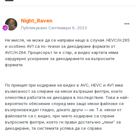
Night_Raven
Публикувано
Септември 6, 2023
Не мисля, че може да се направи нещо в случая. HEVC/H.265
и особено AV1 са по-тежки за декодиране формати от
AVC/H.264. Процесорът ти е стар, а видео картата няма
хардуерно ускорение за декодирането на въпросните
формати.
По принцип при кодиране на видео в AVC, HEVC и AV1 има
възможност за спиране на някои вътрешни филтри, което
олекотява работата на декодера в последствие. Това е най-
вероятното обяснение според мен защо някои файлове се
възпроизвеждат гладко, докато други — не. Т.е. някои от
файловете са с видео, при чието кодиране са спрени
въпросните филтри, което ги прави достатъчно „леки“ за
декодиране, та системата успява да се справи.