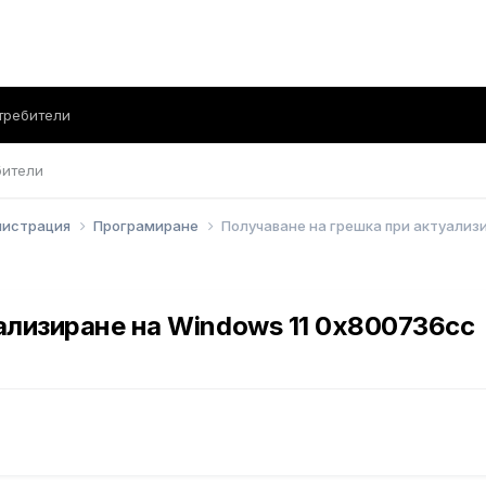
требители
бители
инистрация
Програмиране
Получаване на грешка при актуализ
ализиране на Windows 11 0x800736cc