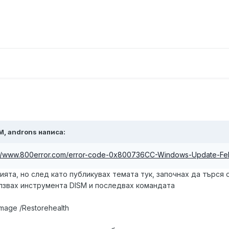
M, androns написа:
://www.800error.com/error-code-0x800736CC-Windows-Update-Feh
ята, но след като публикувах темата тук, започнах да търся 
лзвах инструмента DISM и последвах командата
mage /Restorehealth