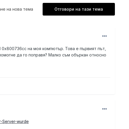
не на нова тема
Отговори на тази тема
1 0x800736cc на моя компютър. Това е първият път,
 помогне да го поправя? Малко съм объркан относно
r-Server-wurde