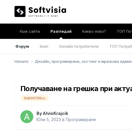
Към сайта
Разгледай
Какво ново?
ТОП По
Форум
Екип
Онлайн потребители
ТОП Потре
Начало
Дизайн, програмиране, хостинг и мрежова адм
Получаване на грешка при акту
0x800736cc
By
AlvisKrajcik
Юли 5, 2023
в
Програмиране