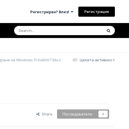
Регистрация
Регистриран? Влез!
иране на Windows 11 0x800736cc
Цялата активност
Share
Последователи
0