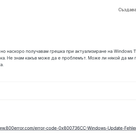
Създава
, но наскоро получавам грешка при актуализиране на Windows 1
ка. Не знам какъв може да е проблемът. Може ли някой да ми
а.
www.800error.com/error-code-0x800736CC-Windows-Update-Fehle