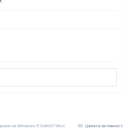
.
иране на Windows 11 0x800736cc
Цялата активност