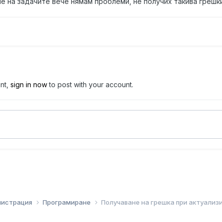
е на задачите вече нямам проблеми, не получих такива грешки
unt,
sign in now
to post with your account.
инистрация
Програмиране
Получаване на грешка при актуализ