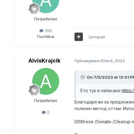
Потребител
268
Пол:
Мъж
Цитирай
AlvisKrajcik
Публикувано
Юли 6, 2023
On 7/5/2023 at 12:01 P
Ето тук е написано
https
Потребител
Благодаря ви за предложени
полезен метод оттам. Изпо
2
DISM.exe /Онлайн /Cleanup-i