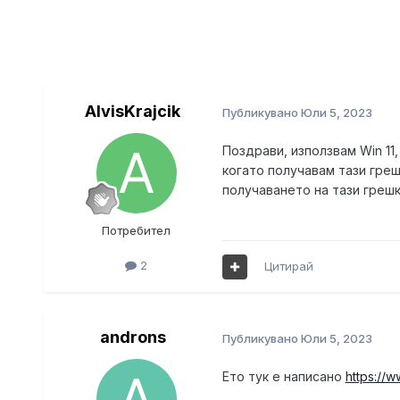
AlvisKrajcik
Публикувано
Юли 5, 2023
Поздрави, използвам Win 11
когато получавам тази греш
получаването на тази грешк
Потребител
2
Цитирай
androns
Публикувано
Юли 5, 2023
Ето тук е написано
https://