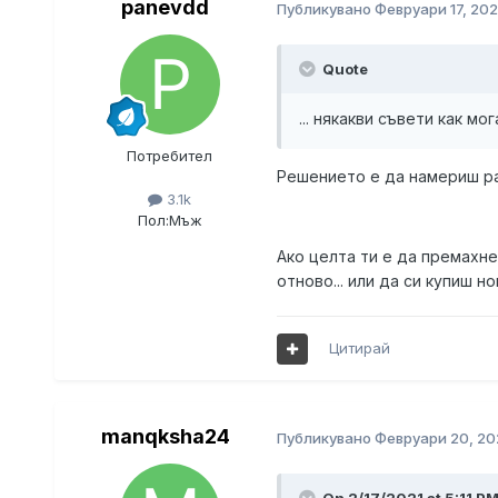
panevdd
Публикувано
Февруари 17, 202
Quote
... някакви съвети как м
Потребител
Решението е да намериш ра
3.1k
Пол:
Мъж
Ако целта ти е да премахне
отново... или да си купиш но
Цитирай
manqksha24
Публикувано
Февруари 20, 20