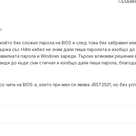
Създава
1
който бях сложил парола на BIOS и след това бях забравил и
свържа със Hdmi кабел не знам дали пиша паролата и изобщо до
авилната парола и Windows зареди. Търсих всякакви решения в
 видя до къде съм стигнал и изобщо дали пиша парола, благод
со чипа на BIOS-a, които при мен се явява JRST2501, но без усп