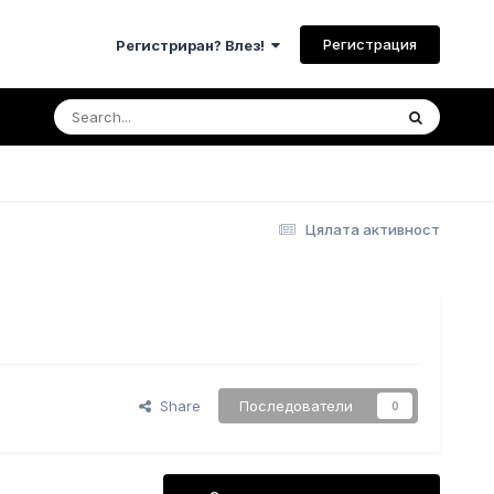
Регистрация
Регистриран? Влез!
Цялата активност
Share
Последователи
0