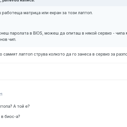
M, panevdd написа:
работеща матрица или екран за този лаптоп.
хнеш паролата в BIOS, можеш да опиташ в някой сервиз - чипа 
 нов чип.
о самият лаптоп струва колкото да го занеса в сервиз за разп
21
птопа? А той е?
 в биос-а?