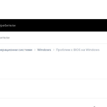
требители
бители
перационни системи
Windows
Проблем с BIOS на Windows