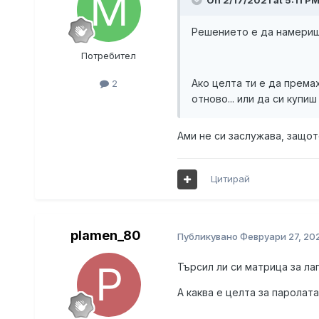
On 2/17/2021 at 5:11 P
Решението е да намериш 
Потребител
Ако целта ти е да према
2
отново... или да си купиш
Ами не си заслужава, защот
Цитирай
plamen_80
Публикувано
Февруари 27, 20
Търсил ли си матрица за ла
А каква е целта за паролата