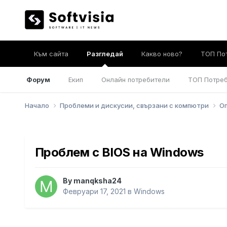
Към сайта
Разгледай
Какво ново?
ТОП По
Форум
Екип
Онлайн потребители
ТОП Потре
Начало
Проблеми и дискусии, свързани с компютри
О
Проблем с BIOS на Windows
By
manqksha24
Февруари 17, 2021
в
Windows