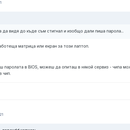
1
ога да видя до къде съм стигнал и изобщо дали пиша парола...
ботеща матрица или екран за този лаптоп.
ш паролата в BIOS, можеш да опиташ в някой сервиз - чипа мо
в чип.
21