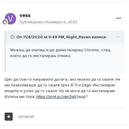
vess
Публикувано
Ноември 6, 2020
On 11/4/2020 at 9:49 PM, Night_Raven написа:
Можеш да опиташ и да деинсталираш Chrome, след
което да го инсталираш отново.
Щях да съм го направила досега, ако можех да го сваля. Не
ми позволяваше да го сваля през IE 11 и Edge. Инсталирах
моцила и успях да го сваля. Но не мога да го инсталирам.
Излиза ми това:
https://prnt.sc/ven3yh
Защо?
Цитирай