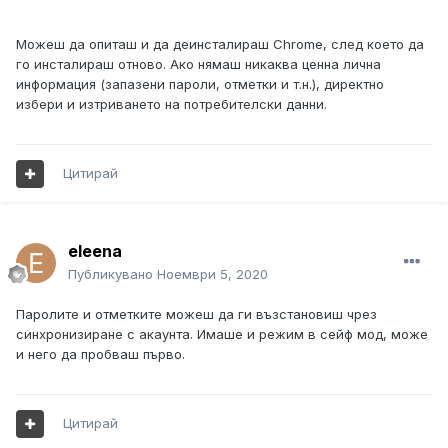
Можеш да опиташ и да деинсталираш Chrome, след което да
го инсталираш отново. Ако нямаш никаква ценна лична
информация (запазени пароли, отметки и т.н.), директно
избери и изтриването на потребителски данни.
Цитирай
eleena
Публикувано
Ноември 5, 2020
Паролите и отметките можеш да ги възстановиш чрез
синхронизиране с акаунта. Имаше и режим в сейф мод, може
и него да пробваш първо.
Цитирай