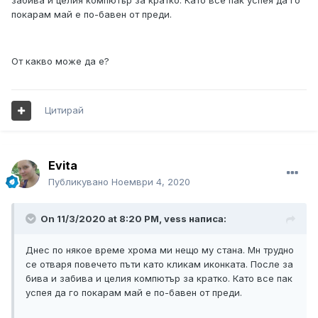
забива и целия компютър за кратко. Като все пак успея да го
покарам май е по-бавен от преди.
От какво може да е?
Цитирай
Evita
Публикувано
Ноември 4, 2020
On 11/3/2020 at 8:20 PM, vess написа:
Днес по някое време хрома ми нещо му стана. Мн трудно
се отваря повечето пъти като кликам иконката. После за
бива и забива и целия компютър за кратко. Като все пак
успея да го покарам май е по-бавен от преди.