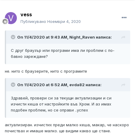
vess
Публикувано
Ноември 4, 2020
On 11/4/2020 at 9:43 AM, Night_Raven написа:
С друг браузър или програми има ли проблем с по-
бавно зареждане?
не. нито с браузерите, нито с програмите
On 11/4/2020 at 6:52 AM, evda82 написа:
Здравей, провери си за текущи актуализации и си
изчисти кеша от настройките във Хром. И аз имах
подобен проблем, но се оправи ..успех
актуализиран. изчистих преди малко кеша, макар, че наскоро
почиствах и имаше малко. ще видим какво ще стане.