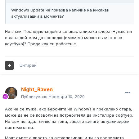
Windows Update не показва наличие на никакви
актуализации в момента?
Не знам. Последно ъпдейти се инасталираха вчера. Нужно ли
е да ъпдейтвам до последно(имам мн малко св място на
ноутбука)? Преди как си работеше...
Цитирай
Night_Raven
Публикувано
Ноември 10, 2020
Ако не се лъжа, ако версията на Windows е прекалено стара,
може да не се позволи на потребителя да инсталира софтуер.
Не съм попадал лично на това, защото винаги актуализирам
системата си.
Моят съвет е просто да актуализираш и ти до последната