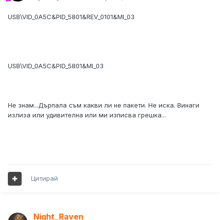
USB\VID_0A5C&PID_5801&REV_0101&MI_03
USB\VID_0A5C&PID_5801&MI_03
Не знам...Дърпала съм какви ли не пакети. Не иска. Винаги
излиза или удивителна или ми изписва грешка...
Цитирай
Night_Raven