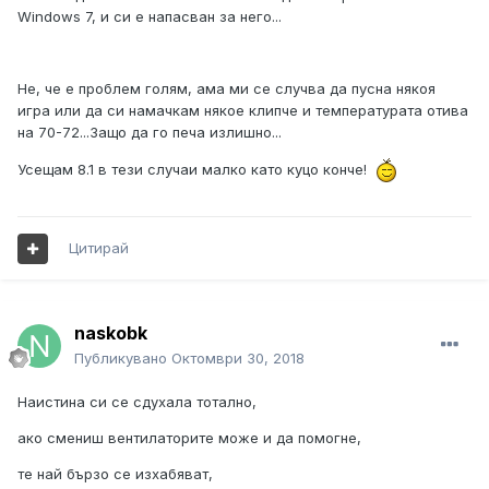
Windows 7, и си е напасван за него...
Не, че е проблем голям, ама ми се случва да пусна някоя
игра или да си намачкам някое клипче и температурата отива
на 70-72...Защо да го печа излишно...
Усещам 8.1 в тези случаи малко като куцо конче!
Цитирай
naskobk
Публикувано
Октомври 30, 2018
Наистина си се сдухала тотално,
ако смениш вентилаторите може и да помогне,
те най бързо се изхабяват,