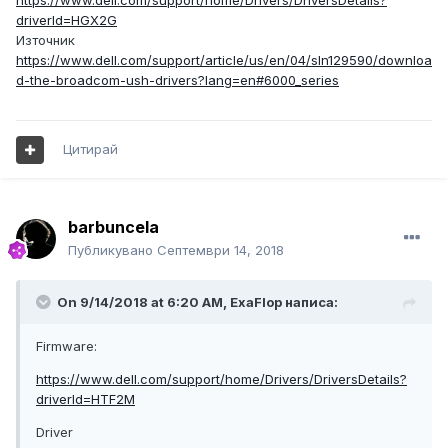
https://www.dell.com/support/home/Drivers/DriversDetails?
driverId=HGX2G
Източник
https://www.dell.com/support/article/us/en/04/sln129590/downloa
d-the-broadcom-ush-drivers?lang=en#6000_series
Цитирай
barbuncela
Публикувано
Септември 14, 2018
On 9/14/2018 at 6:20 AM, ExaFlop написа:
Firmware:
https://www.dell.com/support/home/Drivers/DriversDetails?
driverId=HTF2M
Driver