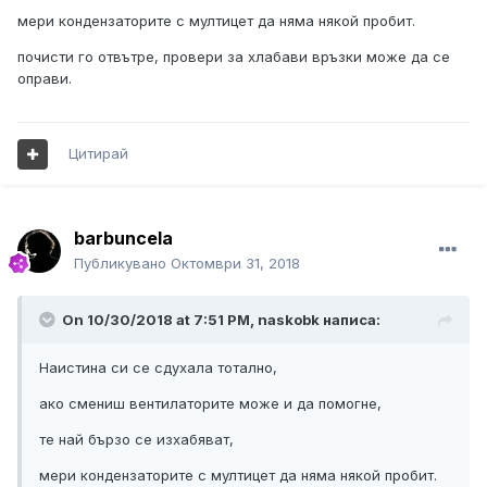
мери кондензаторите с мултицет да няма някой пробит.
почисти го отвътре, провери за хлабави връзки може да се
оправи.
Цитирай
barbuncela
Публикувано
Октомври 31, 2018
On 10/30/2018 at 7:51 PM, naskobk написа:
Наистина си се сдухала тотално,
ако смениш вентилаторите може и да помогне,
те най бързо се изхабяват,
мери кондензаторите с мултицет да няма някой пробит.