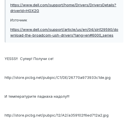
https://www.dell.com/support/home/Drivers/DriversDetails?
driverId=HGX2G
Източник
https://www.dell.com/support/article/us/en/04/sln129590/do
wnload-the-broadcom-ush-drivers?lang=en#6000_series
YESSS!! Супер! Получи се!
http://store.picbg.net/pubpic/C1/DE/26770a973933c1de.jpg
И температурите паднаха надолу!!!
http://store.picbg.net/pubpic/12/A2/a359102f6ed712a2.jpg