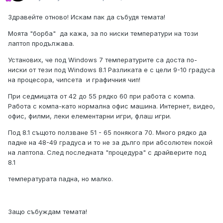
Здравейте отново! Искам пак да събудя темата!
Моята "борба" да кажа, за по ниски температури на този
лаптоп продължава.
Установих, че под Windows 7 температурите са доста по-
ниски от тези под Windows 8.1 Разликата е с цели 9-10 градуса
на процесора, чипсета и графичния чип!
При седмицата от 42 до 55 рядко 60 при работа с компа.
Работа с компа-като нормална офис машина. Интернет, видео,
офис, филми, леки елементарни игри, флаш игри.
Под 8.1 същото ползване 51 - 65 понякога 70. Много рядко да
падне на 48-49 градуса и то не за дълго при абсолютен покой
на лаптопа. След последната "процедура" с драйверите под
8.1
температурата падна, но малко.
Защо събуждам темата!