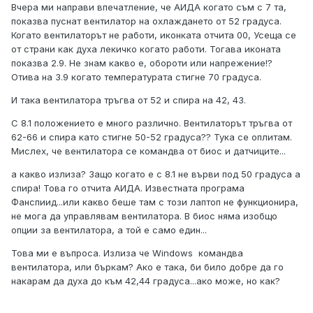
Вчера ми направи впечатление, че АИДА когато съм с 7 та,
показва пуснат вентилатор на охлаждането от 52 градуса.
Когато вентилаторът не работи, иконката отчита 00, Усеща се
от страни как духа лекичко когато работи. Тогава иконата
показва 2.9. Не знам какво е, обороти или напрежение!?
Отива на 3.9 когато температурата стигне 70 градуса.
И така вентилатора тръгва от 52 и спира на 42, 43.
С 8.1 положението е много различно. Вентилаторът тръгва от
62-66 и спира като стигне 50-52 градуса?? Тука се оплитам.
Мислех, че вентилатора се командва от биос и датчиците...
а какво излиза? Защо когато е с 8.1 не върви под 50 градуса а
спира! Това го отчита АИДА. Известната програма
Фанспиид...или какво беше там с този лаптоп не функционира,
не мога да управлявам вентилатора. В биос няма изобщо
опции за вентилатора, а той е само един...
Това ми е въпроса. Излиза че Windows командва
вентилатора, или бъркам? Ако е така, би било добре да го
накарам да духа до към 42,44 градуса...ако може, но как?