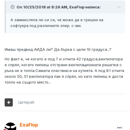
On 10/25/2018 at 8:26 AM, ExaFlop написа:
А замиисляла ли си се, че може да е грешки на
софтуера под различните опер. с-ми.
Имаш предвид АИДА ли? Да бърка с цели 10 градуса...?
Но факт е, че когато е под 7 и отчита 42 градуса,вентилатора
е спрял, когато пипнеш отстрани вентилационната решетка с
ръка не е топла.Самата пластмаса на кутията. А под 8.1 отчита
около 50, 51 вентилатора пак я спрял, но като пипнеш е доста
топло на същото място...
Цитирай
ExaFlop