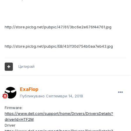
http://store.picbg.net/pubpic/47/61/3bc6e2e676f44761.jpg
http://store.picbg.net/pubpic/EB/43/f30d754b0aa7eb43.jpg
Цитирай
ExaFlop
Публикувано
Септември 14, 2018
Firmware:
https://www.dell.com/support/home/Drivers/DriversDetails?
driverId=HTF2M
Driver