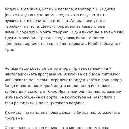
Ходих и в сервизи, носих и лаптопа, барабар с USB диска
(иначе сигурно щяха да ме гледат като изпусната от
лудницата) включително и тоя на Ardes...нали уж е в
гаранция, лаптопа. Демонстрирах им за какво става
дума...Споделих и моята "теория" ...Едни викат, не е възможно,
Други...може би... Трети...неподходящ биос... А биоса е
последна версия от началото на годината... Изобщо резултат
нула...
Но има нещо което се сетих вчера. При инсталация на 7
инсталационната програма ми изключва от биоса "оптимус"
или каквото беше там - вградената видео карта в процесора.
За да и инсталирам драйверите после, след инсталация,
трябва да я включа от биос Иначе при опит за инсталация ми
излиза съобщение от сорта, че компютъра не разполага с
тези реквизити...или нещо такова подобно...
В смисъл, че наистина нещо ръчка по биоса инсталационата
програма...
Освен едно...лаптопа излиза като модел по времето на