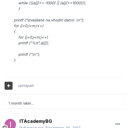
while (((a
[j]>=-1000) || (a
[j]<=1000)));
}
printf ("Izvejdane na vhodni danni: \n");
for (i=0;i<m;i++)
{
for (j=0;j<m;j++)
printf ("%d",a
[j]);
printf ("\n");
}
Цитирай
1 month later...
ITAcademyBG
Публикувано
Декември 30, 2017