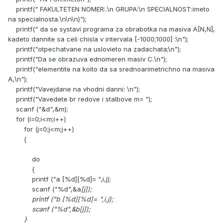
printf(" FAKULTETEN NOMER:.\n GRUPA:\n SPECIALNOST:imeto
na specialnosta.\n\n\n)");
printf(" da se systavi programa za obrabotka na masiva A[N,N],
kadeto dannite sa celi chisla v intervala [-1000;1000] :\n");
printf("otpechatvane na uslovieto na zadachata;\n");
printf("Da se obrazuva ednomeren masiv C.\n");
printf("elementite na koito da sa srednoarimetrichno na masiva
A,\n");
printf("Vavejdane na vhodni danni: \n");
printf("Vavedete br redove i stalbove m= ");
scanf ("&d",&m);
for (i=0;i<m;i++)
for (j=0;j<m;j++)
{
do
{
printf ("a [%d][%d]= ",i,j);
scanf ("%d",&a
[j]);
printf ("b [%d][%d]= ",i,j);
scanf ("%d",&b
[j]);
}