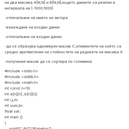
на два масива A[N,N] и B[N,N],където данните са реални в
интервала на [-1000;1000]
-отпечатване на името на автора
-въвеждане на входни данни
-отпечатване на входни данни
-да се образува едномерен масив C,елементите на който са
средно аритметични на стойностите на редовете на масива А
-получения масив да се сортира по големина
#include <stdio.h>
#include <stdlib.h>
#include <math.h>
int const n=10;
int a[n][n] ,b[n][n];
int i,j,m;
int sum,br;
float sar;
int main ()
{
printf(" AVTOR:imeton");