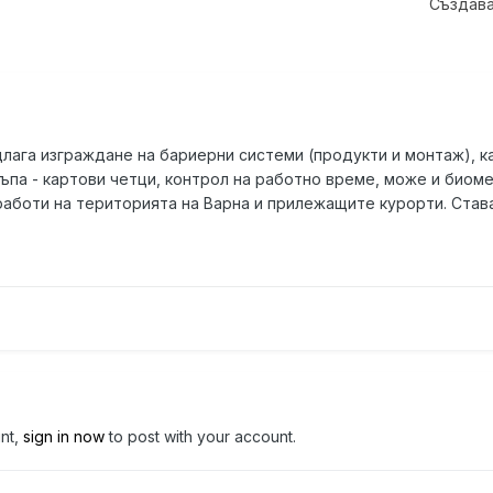
Създава
длага изграждане на бариерни системи (продукти и монтаж), 
ъпа - картови четци, контрол на работно време, може и биом
работи на територията на Варна и прилежащите курорти. Става
unt,
sign in now
to post with your account.