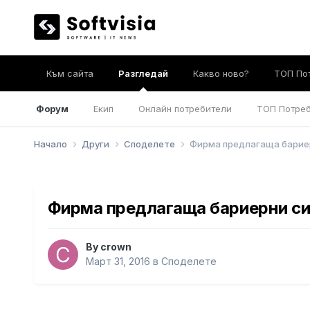
Към сайта
Разгледай
Какво ново?
ТОП По
Форум
Екип
Онлайн потребители
ТОП Потре
Начало
Други
Споделете
Фирма предлагаща бариер
Фирма предлагаща бариерни си
By
crown
Март 31, 2016
в
Споделете