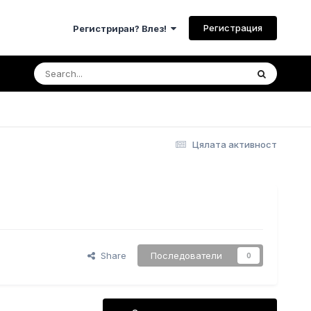
Регистрация
Регистриран? Влез!
Цялата активност
Share
Последователи
0