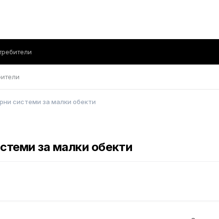
требители
бители
ни системи за малки обекти
стеми за малки обекти