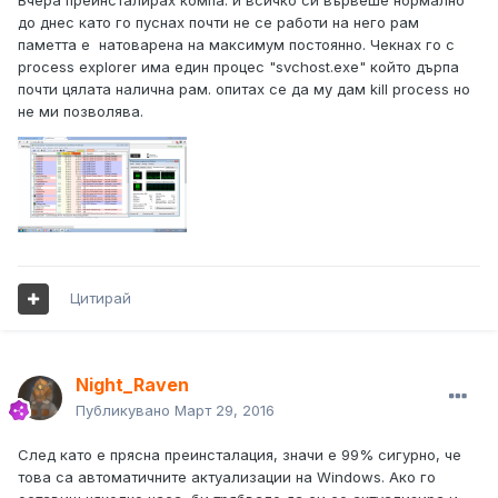
Вчера преинсталирах компа. и всичко си вървеше нормално
до днес като го пуснах почти не се работи на него рам
паметта е натоварена на максимум постоянно. Чекнах го с
process explorer има един процес "svchost.exe" който дърпа
почти цялата налична рам. опитах се да му дам kill process но
не ми позволява.
Цитирай
Night_Raven
Публикувано
Март 29, 2016
След като е прясна преинсталация, значи е 99% сигурно, че
това са автоматичните актуализации на Windows. Ако го