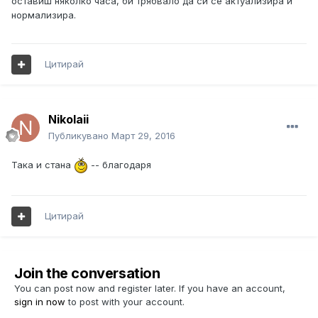
оставиш няколко часа, би трябвало да си се актуализира и
нормализира.
Цитирай
Nikolaii
Публикувано
Март 29, 2016
Така и стана
-- благодаря
Цитирай
Join the conversation
You can post now and register later. If you have an account,
sign in now
to post with your account.