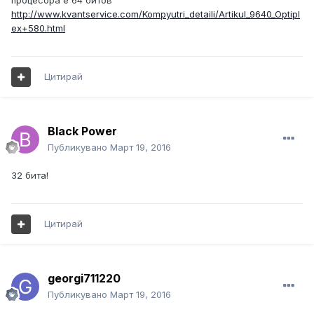
процесора е 64 битов
http://www.kvantservice.com/Kompyutri_detaili/Artikul_9640_Optipl
ex+580.html
Цитирай
Black Power
Публикувано
Март 19, 2016
32 бита!
Цитирай
georgi711220
Публикувано
Март 19, 2016