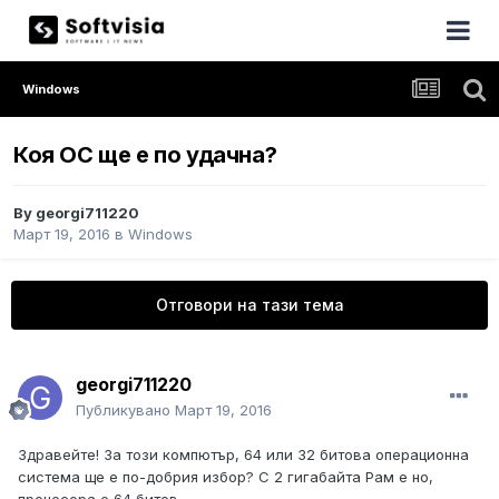
Windows
Коя ОС ще е по удачна?
By
georgi711220
Март 19, 2016
в
Windows
Отговори на тази тема
georgi711220
Публикувано
Март 19, 2016
Здравейте! За този компютър, 64 или 32 битова операционна
система ще е по-добрия избор? С 2 гигабайта Рам е но,