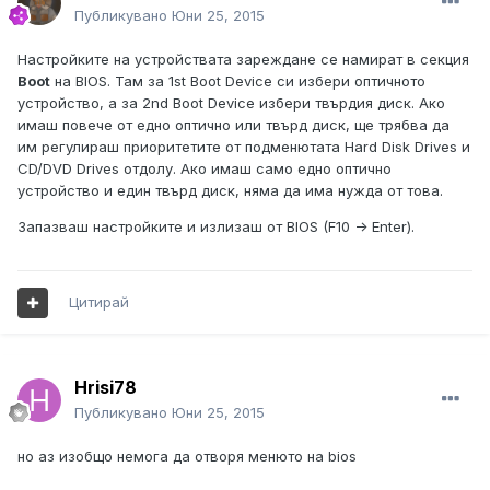
Публикувано
Юни 25, 2015
Настройките на устройствата зареждане се намират в секция
Boot
на BIOS. Там за 1st Boot Device си избери оптичното
устройство, а за 2nd Boot Device избери твърдия диск. Ако
имаш повече от едно оптично или твърд диск, ще трябва да
им регулираш приоритетите от подменютата Hard Disk Drives и
CD/DVD Drives отдолу. Ако имаш само едно оптично
устройство и един твърд диск, няма да има нужда от това.
Запазваш настройките и излизаш от BIOS (F10 -> Enter).
Цитирай
Hrisi78
Публикувано
Юни 25, 2015
но аз изобщо немога да отворя менюто на bios