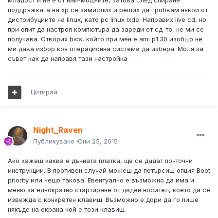
младост и не е от най-мощните, затова след спиране
поддръжката на xp се замислих и реших да пробвам някои от
дистрибуциите на linux, като pc linux lxde. Направих live cd, но
при опит да настроя компютъра да зареди от сд-то, не ми се
получава. Отворих bios, който при мен е ami p1.30 изобщо не
ми дава избор коя операционна система да избера. Моля за
съвет как да направя тази настройка
Цитирай
Night_Raven
Публикувано
Юни 25, 2015
Ако кажеш каква е дънната платка, ще се дадат по-точни
инструкции. В противен случай можеш да потърсиш опция Boot
priority или нещо такова. Евентуално е възможно да има и
меню за еднократно стартиране от даден носител, което да се
извежда с конкретен клавиш. Възможно е дори да го пише
някъде на екрана кой е този клавиш.