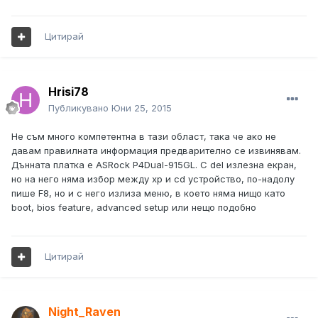
Цитирай
Hrisi78
Публикувано
Юни 25, 2015
Не съм много компeтентна в тази област, така че ако не
давам правилната информация предварително се извинявам.
Дънната платка е ASRock P4Dual-915GL. С del излезна екран,
но на него няма избор между хр и cd устройство, по-надолу
пише F8, но и с него излиза меню, в което няма нищо като
boot, bios feature, advanced setup или нещо подобно
Цитирай
Night_Raven