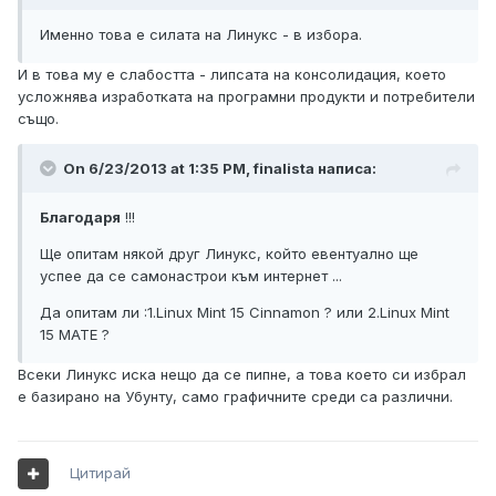
Именно това е силата на Линукс - в избора.
И в това му е слабостта - липсата на консолидация, което
усложнява изработката на програмни продукти и потребители
също.
On 6/23/2013 at 1:35 PM, finalista написа:
Благодаря
!!!
Ще опитам някой друг Линукс, който евентуално ще
успее да се самонастрои към интернет ...
Да опитам ли :1.Linux Mint 15 Cinnamon ? или 2.Linux Mint
15 MATE ?
Всеки Линукс иска нещо да се пипне, а това което си избрал
е базирано на Убунту, само графичните среди са различни.
Цитирай