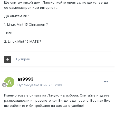
Ще опитам някой друг Линукс, който евентуално ще успее да
се самонастрои към интернет ...
Да опитам ли :
1. Linux Mint 15 Cinnamon ?
или
2. Linux Mint 15 MATE ?
Цитирай
as9993
Публикувано
Юни 23, 2013
Именно това е силата на Линукс - в избора. Опитайте и двете
разновидности и преценете коя Ви допада повече. Все пак Вие
ще работите и би трябвало на вас да е удобно!