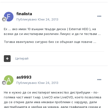
finalista
Публикувано
Юни 24, 2013
Ех .... ако имах 10 външни твърди диска ( External HDD ), на
всеки да си инсталирам различен Линукс и да ги тествам ....
Тогава евентуално сигурно бих се объркал още повече ....
Цитирай
as9993
Публикувано
Юни 24, 2013
Не е нужно да се инсталират множество дистрибуции - по-
голяма част имат т.нар. LiveCD или LiveDVD, което позволява
да се открие дали има някакви проблеми с хардуер, дали
дистрибуцията е удобна на човека, дали графичната среда и