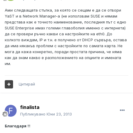
Ами следващата стъпка, за която се сещам е да се отвори
YaST и в Network Manager-а (не използвам SUSE и нямам
представа как е точното наименование, последния път с едно
SUSE Enterprise имах големи главоболия именно с интернета)
да се провери ръчно какви са настройките на eth0. До
колкото виждам, IP и т.н. е получено от DHCP сървъра, остава
да има някакъв проблем с настройките по самата карта. Не
мога да кажа конкретно, поради простата причина, че няма
как да знам какво е разположението на опциите и имената
им.
Цитирай
finalista
Публикувано
Юни 23, 2013
Благодаря
!!!