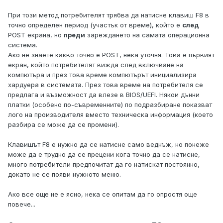
При този метод потребителят трябва да натисне клавиш F8 в
точно определен период (участък от време), който е
след
POST екрана, но
преди
зареждането на самата операционна
система.
Ако не знаете какво точно е POST, нека уточня. Това е първият
екран, който потребителят вижда след включване на
компютъра и през това време компютърът инициализира
хардуера в системата. През това време на потребителя се
предлага и възможност да влезе в BIOS/UEFI. Някои дънни
платки (особено по-съвременните) по подразбиране показват
лого на производителя вместо техническа информация (което
разбира се може да се промени).
Клавишът F8 е нужно да се натисне само веднъж, но понеже
може да е трудно да се прецени кога точно да се натисне,
много потребители предпочитат да го натискат постоянно,
докато не се появи нужното меню.
Ако все още не е ясно, нека се опитам да го опростя още
повече...