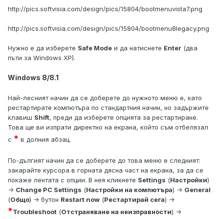
http://pics.softvisia.com/design/pics/15804/bootmenuvista7.png
http://pics.softvisia.com/design/pics/15804/bootmenu8legacy.png
Нужно е да изберете
Safe Mode
и да натиснете
Enter
(два
пъти за Windows XP).
Windows 8/8.1
Най-лесният начин да се доберете до нужното меню е, като
рестартирате компютъра по стандартния начин, но задържите
клавиш
Shift
, преди да изберете опцията за рестартиране.
Това ще ви изпрати директно на екрана, който съм отбелязал
*
с
в долния абзац.
По-дългият начин да се доберете до това меню е следният:
закарайте курсора в горната дясна част на екрана, за да се
покаже лентата с опции. В нея кликнете
Settings
(
Настройки
)
->
Change PC Settings
(
Настройки на компютъра
) ->
General
(
Общо
) -> бутон
Restart now
(
Рестартирай сега
) ->
*
Troubleshoot
(
Отстраняване на неизправности
) ->