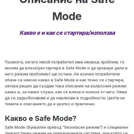
Mode
Какво е и как се стартира/използва
Понякога, когато някой потребител има някакъв проблем, го
молим да влезе/рестартира в Safe Mode и да провери дали в
него режим проблемът ще остане. Не всички потребители
обаче са наясно какво е Safe Mode и как точно се стартира,
затова реших да създам това описание на въпросния режим:
какво е, за какво служи, как се влиза и излиза от него. Няма
да се задълбочавам и да навлизам в подробности. Целта на
темата е описанието да е кратко и практично.
Какво е Safe Mode?
Safe Mode (буквален превод "безопасен режим") е специален
диагностичен режим на операционната система, при който се