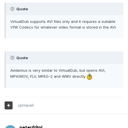
Quote
VirtualDub supports AVI files only and it requires a suitable
VfW Codecs for whatever video format is stored in the AVI.
Quote
Avidemux is very similar to VirtualDub, but opens AVI,
MP4/MOV, FLV, MPEG-2 and WMV directly
Цитирай
peter69pl