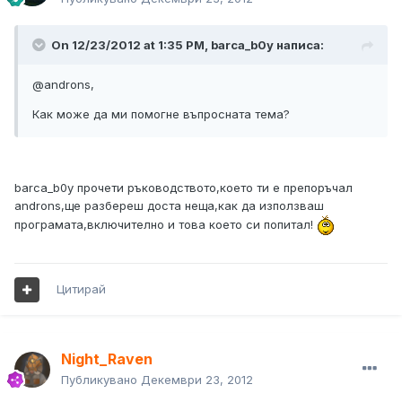
On 12/23/2012 at 1:35 PM, barca_b0y написа:
@androns,
Как може да ми помогне въпросната тема?
barca_b0y прочети ръководството,което ти е препоръчал
androns,ще разбереш доста неща,как да използваш
програмата,включително и това което си попитал!
Цитирай
Night_Raven
Публикувано
Декември 23, 2012