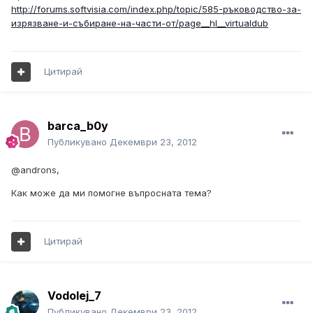
http://forums.softvisia.com/index.php/topic/585-ръководство-за-
изрязване-и-събиране-на-части-от/page__hl__virtualdub
Цитирай
barca_b0y
Публикувано
Декември 23, 2012
@androns,
Как може да ми помогне въпросната тема?
Цитирай
Vodolej_7
Публикувано
Декември 23, 2012