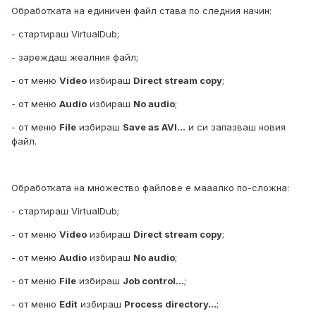
Обработката на единичен файл става по следния начин:
- стартираш VirtualDub;
- зареждаш жеалния файл;
- от меню
Video
избираш
Direct stream copy
;
- от меню
Audio
избираш
No audio
;
- от меню
File
избираш
Save as AVI...
и си запазваш новия
файл.
Обработката на множество файлове е маaaлко по-сложна:
- стартираш VirtualDub;
- от меню
Video
избираш
Direct stream copy
;
- от меню
Audio
избираш
No audio
;
- от меню
File
избираш
Job control...
;
- от меню
Edit
избираш
Process directory...
;