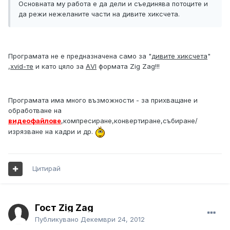
Основната му работа е да дели и съединява потоците и
да режи нежеланите части на дивите хиксчета.
Програмата не е предназначена само за "
дивите хиксчета
"
,
xvid-те
и като цяло за
АVI
формата Zig Zag!!!
Програмата има много възможности - за прихващане и
обработване на
видеофайлове
,компресиране,конвертиране,събиране/
изрязване на кадри и др.
Цитирай
Гост Zig Zag
Публикувано
Декември 24, 2012