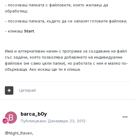
- посочваш папката с файловете, които желаеш да
обработиш;
- посочваш папката, където да се запазят готовите файлове;
- кликаш
Start
.
Има и алтернативен начин с програма за създаване на файл
със задачи, която позволява добавянето на индивидуални
файлове (не само цели папки), но работата с нея е малко по-
объркваща. Ако искаш ще ти я опиша.
Цитирай
barca_b0y
Публикувано
Декември 23, 2012
@Night_Raven,