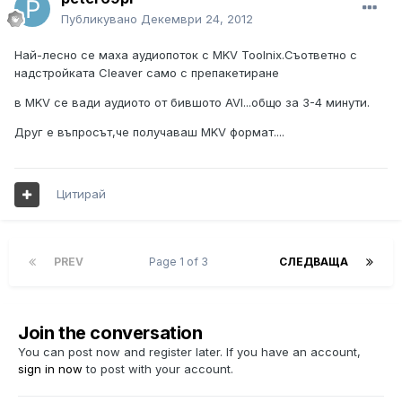
Публикувано
Декември 24, 2012
Най-лесно се маха аудиопоток с MKV Toolnix.Съответно с
надстройката Cleaver само с препакетиране
в MKV се вади аудиото от бившото AVI...общо за 3-4 минути.
Друг е въпросът,че получаваш MKV формат....
Цитирай
PREV
Page 1 of 3
СЛЕДВАЩА
Join the conversation
You can post now and register later. If you have an account,
sign in now
to post with your account.