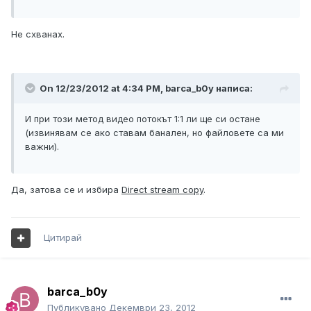
Не схванах.
On 12/23/2012 at 4:34 PM, barca_b0y написа:
И при този метод видео потокът 1:1 ли ще си остане
(извинявам се ако ставам банален, но файловете са ми
важни).
Да, затова се и избира
Direct stream copy
.
Цитирай
barca_b0y
Публикувано
Декември 23, 2012