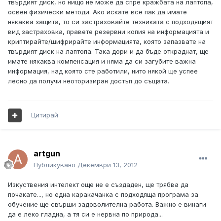
твърдият диск, но нищо не може да спре кражбата на лаптопа,
освен физически методи. Ако искате все пак да имате
някаква защита, то си застраховайте техниката с подходящият
вид застраховка, правете резервни копия на информацията и
криптирайте/шифрирайте информацията, която запазвате на
твърдият диск на лаптопа. Така дори и да бъде откраднат, ще
имате някаква компенсация и няма да си загубите важна
информация, над която сте работили, нито някой ще успее
лесно да получи неоторизиран достъп до същата.
Цитирай
artgun
Публикувано
Декември 13, 2012
Изкуствения интелект още не е създаден, ще трябва да
почакате..., но една каракачанка с подходяща програма за
обучение ще свърши задоволителна работа. Важно е винаги
да е леко гладна, а тя си е нервна по природа...