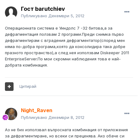
Гост barutchiev
Публикувано
Декември 5, 2012
Операционната система е Уиндолс 7 -32 битова,а за
дефрагментация ползвам 2 програми.Преди снимка първо
дефрагментирам с вградения дефрагментатор(според мен
няма по-добра програма,която да консолидира така добре
празното пространство),а след нея използвам Diskeeper 2011
EnterpriseServer.По мои скромни наблюдения това е най-
добрата комбинация.
Цитирай
Night_Raven
Публикувано
Декември 8, 2012
Аз не бих използвал въпросната комбинация от приложения
за дефрагментиране, но всеки си преценява. Ако обаче си