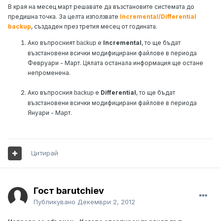
В края на месец март решавате да възстановите системата до
предишна точка. За целта използвате
Incremental/Differential
backup
, създаден през третия месец от годината.
Ако въпросният
е
Incremental
, то ще бъдат
backup
възстановени всички модифицирани файлове в периода
Февруари - Март. Цялата останала информация ще остане
непроменена.
Ако въпросния
е
Differential
, то ще бъдат
backup
възстановени всички модифицирани файлове в периода
Януари - Март.
Цитирай
Гост barutchiev
Публикувано
Декември 2, 2012