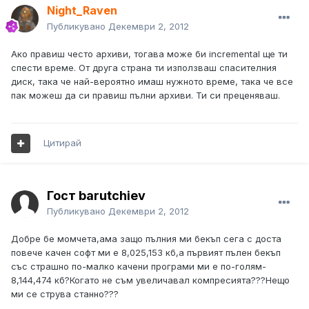
Night_Raven
Публикувано
Декември 2, 2012
Ако правиш често архиви, тогава може би incremental ще ти
спести време. От друга страна ти използваш спасителния
диск, така че най-вероятно имаш нужното време, така че все
пак можеш да си правиш пълни архиви. Ти си преценяваш.
Цитирай
Гост barutchiev
Публикувано
Декември 2, 2012
Добре бе момчета,ама защо пълния ми бекъп сега с доста
повече качен софт ми е 8,025,153 кб,а първият пълен бекъп
със страшно по-малко качени програми ми е по-голям-
8,144,474 кб?Когато не съм увеличавал компресията???Нещо
ми се струва станно???