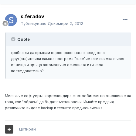
s.feradov
Публикувано
Декември 2, 2012
Quote
трябва ли да връщам първо основната и след това
друг(ата)ите или самата програма "знае"че тази снимка е част
от нещо и връща автоматично основната и ги кара
последователно?
Мисля, че софтуерът кореспондира с потребителя по отношение на
това, кои "образи" да бъдат възстановени. Имайте предвид
различните видове
и техните предназначения.
backup
Цитирай