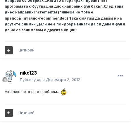
Направо се обърках...Когато стартирах първият път
програмата с буутващия диск направих фул бакъп.След това
днес направих
Incremental (пишеше че това е
препоръчително-recommended) Така смятам да давам и на
другите снимки.Дали не е по -добре винаги да си давам фул и
да не се занимавам с другите опции?
Цитирай
nike123
Публикувано
Декември 2, 2012
Ако чакането не е проблем...
Цитирай