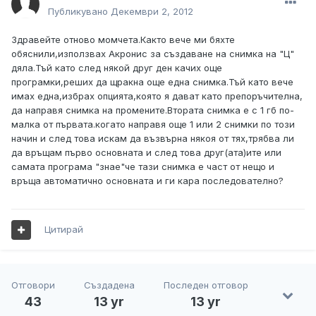
Публикувано
Декември 2, 2012
Здравейте отново момчета.Както вече ми бяхте
обяснили,използвах Акронис за създаване на снимка на "Ц"
дяла.Тъй като след някой друг ден качих още
програмки,реших да щракна още една снимка.Тъй като вече
имах една,избрах опцията,която я дават като препоръчителна,
да направя снимка на промените.Втората снимка е с 1 гб по-
малка от първата.когато направя още 1 или 2 снимки по този
начин и след това искам да възвърна някоя от тях,трябва ли
да връщам първо основната и след това друг(ата)ите или
самата програма "знае"че тази снимка е част от нещо и
връща автоматично основната и ги кара последователно?
Цитирай
Отговори
Създадена
Последен отговор
43
13 yr
13 yr