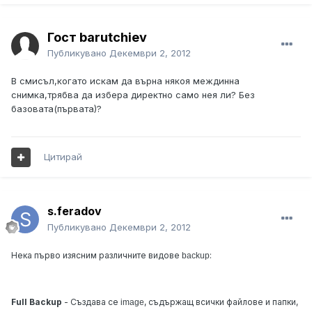
Гост barutchiev
Публикувано
Декември 2, 2012
В смисъл,когато искам да върна някоя междинна
снимка,трябва да избера директно само нея ли? Без
базовата(първата)?
Цитирай
s.feradov
Публикувано
Декември 2, 2012
Нека първо изясним различните видове
:
backup
Full Backup
- Създава се
, съдържащ всички файлове и папки,
image