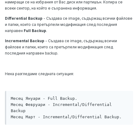
намиращи се на избрания от Вас диск или партишън. Копира се
всеки сектор, на който е съхранена информация.
Differential Backup
- Създава се image, съдържащ всички файлове
и папки, които са претърпели модификация след последния
направен
Full Backup
.
Incremental Backup
- Създава се image, съдържащ всички
файлове и папки, които са претърпели модификация след
последния направен
.
backup
Нека разгледаме следната ситуация:
Месец Януари - Full Backup.

Месец Февруари - Incremental/Differential 
Backup
