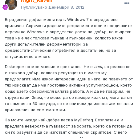
Night_Raven
Публикувано
Декември 8, 2012
Вграденият дефрагментатор в Windows 7 е определено
приличен. Спрямо вградените дефрагментатори в предишните
версии на Windows е определено доста по-добър, но въпреки
това не е чак толкова гъвкав и пълноценен, колкото някои
други допълнителни дефраментатори. За
средностатистическия потребител е достатъчен, но за
ентусиасти не е много.
Diskeeper по мое мнение е прехвален. Не е
лош
, но реално не
е толкова добър, колкото репутацията и името му
предполагат. Има някои интересни идеи в него, но повечето от
тях изискват да има постоянно активни услуги/процеси, което
общо взето обезсмисля цялата работа. А и да не говорим, че
струва пари. Знам, че може да се намери кракнат, мога да си
го намеря за 30 секунди, но се опитвам да използвам легални
приложения на системата ми.
За моите нужди най-добре пасва MyDefrag. Безплатен е и
предлага невероятна гъвкавост за хората, които са готови да
си го разучат и да си изготвят специални скриптове. С него