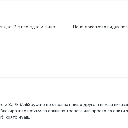
,че IP е все едно и също.....................Поне доколкото видя
are и SUPERAntiSpyware не откриват нищо друго и нямаш никакв
блокираните връзки са фалшива тревога или просто са опити з
r), която имаш.