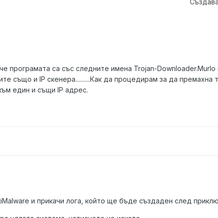
Създава
 програмата са със следните имена Trojan-Downloader.Murlo и An
ите също и IP скенера..........Как да процедирам за да премах
 към един и същи IP адрес.
tiMalware и прикачи лога, който ще бъде създаден след прикл