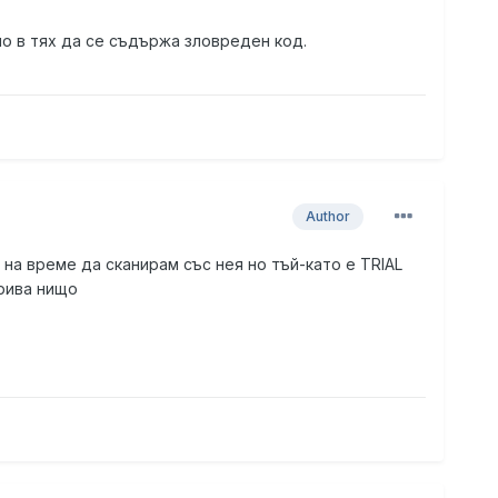
о в тях да се съдържа зловреден код.
Author
е на време да сканирам със нея но тъй-като е TRIAL
ткрива нищо