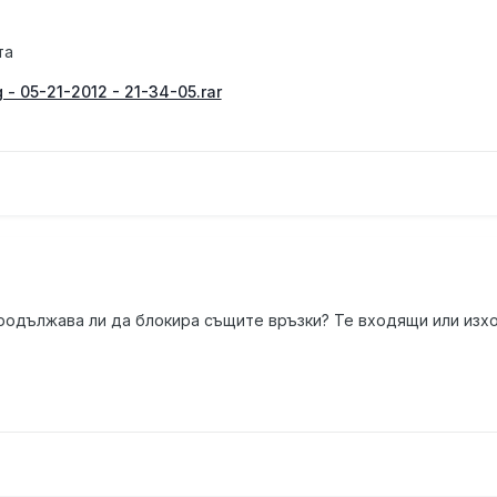
та
- 05-21-2012 - 21-34-05.rar
 продължава ли да блокира същите връзки? Те входящи или изх