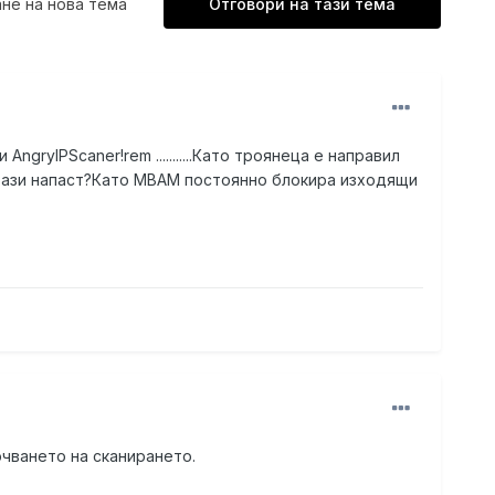
не на нова тема
Отговори на тази тема
gryIPScaner!rem ...........Като троянеца е направил
на тази напаст?Като MBAM постоянно блокира изходящи
ючването на сканирането.