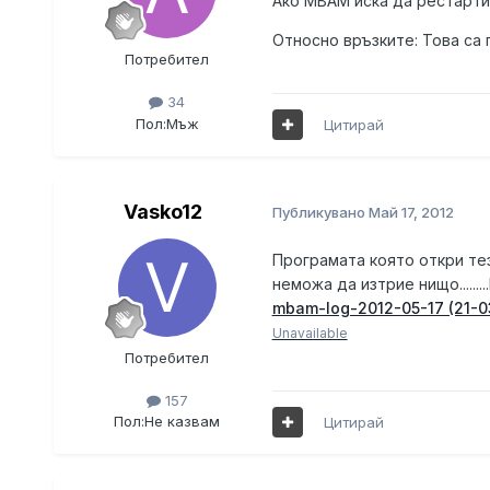
Ако MBAM иска да рестартир
Относно връзките: Това са
Потребител
34
Пол:
Мъж
Цитирай
Vasko12
Публикувано
Май 17, 2012
Програмата която откри тези
неможа да изтрие нищо........
mbam-log-2012-05-17 (21-03
Unavailable
Потребител
157
Пол:
Не казвам
Цитирай