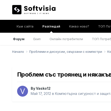
Към сайта
Разгледай
Какво ново?
ТОП По
Форум
Екип
Онлайн потребители
ТОП Потре
Начало
Проблеми и дискусии, свързани с компютри
Ко
Проблем със троянец и някакъв
By
Vasko12
Май 17, 2012
в
Компютърна сигурност и защит