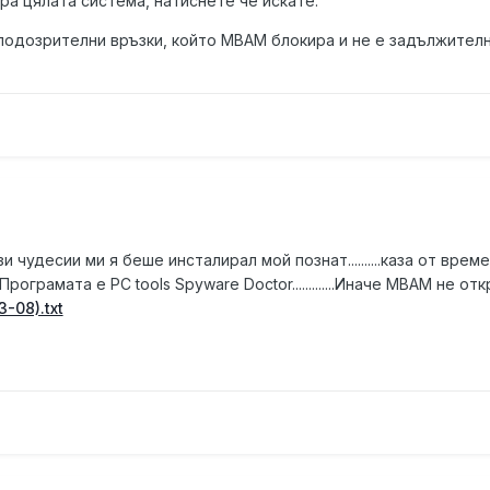
а цялата система, натиснете че искате.
 подозрителни връзки, който MBAM блокира и не е задължителн
 чудесии ми я беше инсталирал мой познат..........каза от врем
.Програмата е PC tools Spyware Doctor.............Иначе MBAM не о
-08).txt