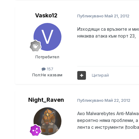
Vasko12
Публикувано
Май 21, 2012
Изходящи са връзките и мисля
някаква атака към порт 23,
Потребител
157
Пол:
Не казвам
Цитирай
Night_Raven
Публикувано
Май 22, 2012
Ако Malwarebytes Anti-Malw
вероятно няма проблеми, а 
лента с инструменти (toolba