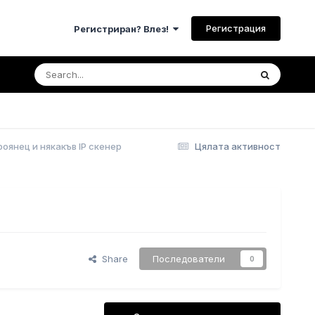
Регистрация
Регистриран? Влез!
оянец и някакъв IP скенер
Цялата активност
Share
Последователи
0