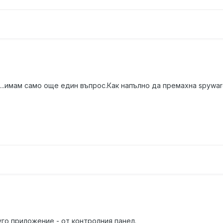
......имам само още един въпрос.Как напълно да премахна spywa
го приложение - от контролния панел.