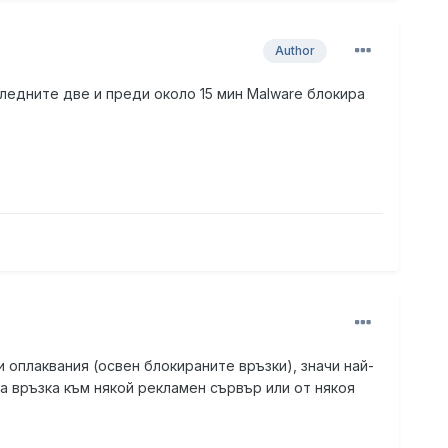
Author
х последните две и преди около 15 мин Malware блокира
и оплаквания (освен блокираните връзки), значи най-
а връзка към някой рекламен сървър или от някоя