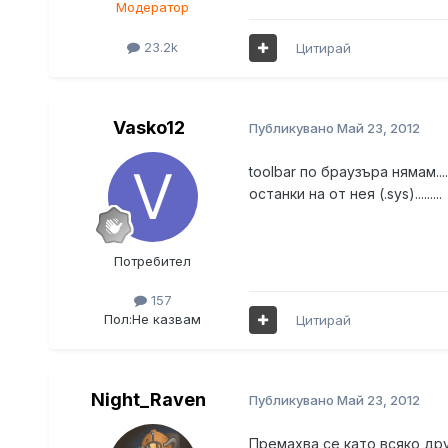
Модератор
23.2k
Цитирай
Vasko12
Публикувано
Май 23, 2012
toolbar по браузъра нямам.
останки на от нея (.sys).........
Потребител
157
Пол:
Не казвам
Цитирай
Night_Raven
Публикувано
Май 23, 2012
Премахва се като всяко дру