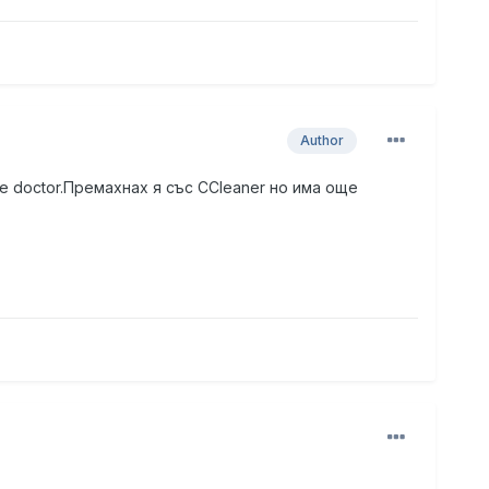
Author
re doctor.Премахнах я със CCleaner но има още