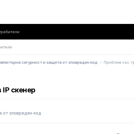
требители
бители
мпютърна сигурност и защита от зловреден код
Проблем със тр
 IP скенер
а от зловреден код