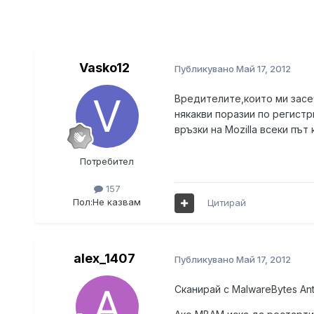
Vasko12
Публикувано
Май 17, 2012
Вредителите,които ми засече
някакви поразии по регистр
връзки на Mozilla всеки път
Потребител
157
Пол:
Не казвам
Цитирай
alex_1407
Публикувано
Май 17, 2012
Сканирай с MalwareBytes An