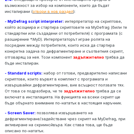
възможност за избор на компоненти, които да бъдат
инсталирани (
отвори в нов раздел
):
- MyDefrag script interpreter:
интерпретатор на скриптове,
който асоциира и стартира скриптовете на MyDefrag (били те
стандартни или създадени от потребителя) с програмата (с
разширение *.MyD). Интерпретаторът играе ролята на
посредник между потребителя, които иска да стартира
конкретна задача по дефрагментиране и съответния скрипт,
отговарящ за нея. Този компонент
задължително
трябва да
бъде инсталиран.
- Standard scripts:
набор от готови, предварително написани
скриптове, които вървят в комплект с програмата и
извършвайки дефрагментиране, вие всъщност ползвате тях.
От това се подразбира, че те
задължително
трябва да се
включат в инсталацията. На функцията на всеки скрипт ще
бъде обърнато внимание по-нататък в настоящия наръчник.
- Screen Saver:
позволява извършването на
дефрагментиране/задействане чрез скрипт на MyDefrag, при
активиране на скриинсйвъра. Как става това, ще бъде
описано по-нататък.