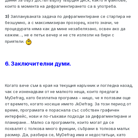
данни за бърз достъп върху твърдия диск, както и файлове,
които в момента на дефрагментирането са в употреба.
3)
Заплануваната задача по дефрагментиране се стартира не
безшумно, а с максимизиран прозорец, което значи, че
процедурата няма как да мине незабелязано, освен ако да
кажем…, не е петък вечер и не сте излезли на бири с
приятели.
6. Заключителни думи.
Когато вече съм в края на текущия наръчник и погледна назад,
чак се изненадвам от не малкото неща, които предлага
MyDefrag, като безплатна програма – нищо, че я ползвам още
от времето, когато носеше името JkDefrag. За този период от
време, програмата е пораснала със собствен графичен
интерфейс, нови и по-гъвкави подходи за дефрагментиране и
планиране… Малко са програмите, които могат да се
похвалят с толкова много функции, събрани в толкова малък
размер. Да, разбира се, MyDefrag има и недостатъци, като