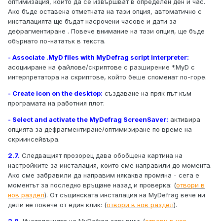
оптимизация, които да се извършват в определен ден и час.
Ако бъде оставена отметната на тази опция, автоматично с
инсталацията ще бъдат насрочени часове и дати за
дефрагментиране . Повече внимание на тази опция, ще бъде
обърнато по-нататък в текста.
- Associate .MyD files with MyDefrag script interpreter:
асоцииране на файлове/скриптове с разширение *.MyD с
интерпретатора на скриптове, който беше споменат по-горе.
- Create icon on the desktop:
създаване на пряк път към
програмата на работния плот.
- Select and activate the MyDefrag ScreenSaver:
активира
опцията за дефрагментиране/оптимизиране по време на
скриинсейвъра.
2.7.
Следващият прозорец дава обобщена картина на
настройките за инсталация, които сме направили до момента.
Ако сме забравили да направим някаква промяна - сега е
моментът за последно връщане назад и проверка: (
отвори в
нов раздел
). От същинската инсталация на MyDefrag вече ни
дели не повече от един клик: (
отвори в нов раздел
).