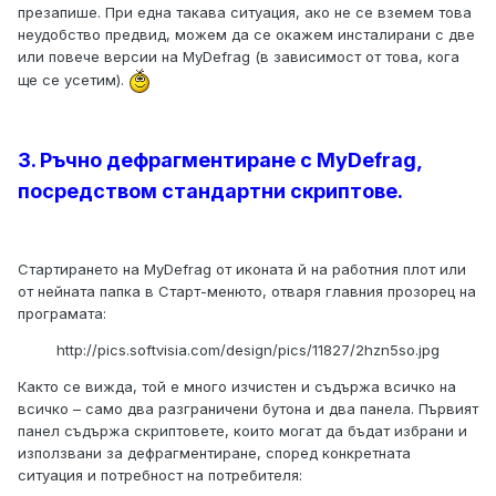
презапише. При една такава ситуация, ако не се вземем това
неудобство предвид, можем да се окажем инсталирани с две
или повече версии на MyDefrag (в зависимост от това, кога
ще се усетим).
3. Ръчно дефрагментиране с MyDefrag,
посредством стандартни скриптове.
Стартирането на MyDefrag от иконата й на работния плот или
от нейната папка в Старт-менюто, отваря главния прозорец на
програмата:
http://pics.softvisia.com/design/pics/11827/2hzn5so.jpg
Както се вижда, той е много изчистен и съдържа всичко на
всичко – само два разграничени бутона и два панела. Първият
панел съдържа скриптовете, които могат да бъдат избрани и
използвани за дефрагментиране, според конкретната
ситуация и потребност на потребителя: