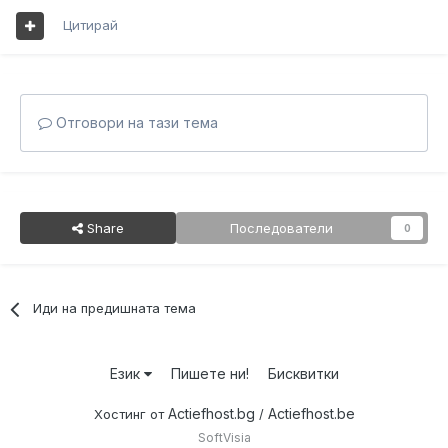
Цитирай
Отговори на тази тема
Share
Последователи
0
Иди на предишната тема
Език
Пишете ни!
Бисквитки
Actiefhost.bg
Actiefhost.be
Хостинг от
/
SoftVisia