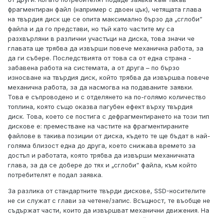
фрагментиран файл (например с двоен цък), четящата глава
на твърдия диск ще се опита максимално бързо да „сглоби”
файла и да го представи, но тъй като частите му са
разхвърляни в различни участъци на диска, това значи че
главата ще трябва да извърши повече механична работа, за
да ги събере. Последствията от това са от една страна -
забавена работа на системата, а от друга – по бързо
износване на твърдия диск, който трябва да извършва повече
механична работа, за да насмогва на подаваните заявки.
Това е съпроводено и с отделянето на по-голямо количество
топлина, която също оказва пагубен ефект върху твърдия
диск. Това, което се постига с дефрагментирането на този тип
дискове е: преместване на частите на фрагментираните
файлове в такива позиции от диска, където те ще бъдат в най-
голяма близост една до друга, което снижава времето за
достъп и работата, която трябва да извърши механичната
глава, за да се добере до тях и „сглоби” файла, към който
потребителят е подал заявка.
За разлика от стандартните твърди дискове, SSD-носителите
не си служат с глави за четене/запис. Всъщност, те въобще не
съдържат части, които да извършват механични движения. На