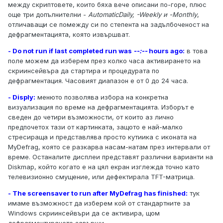
между скриптовете, които бяха вече описани по-горе, плюс
още три допълнителни -
AutomaticDaily, -Weekly и -Monthly
,
отличаващи се помежду си по степента на задълбоченост на
дефрагментацията, която извършват.
- Do not run if last completed run was
--:--
hours ago:
в това
поле можем да изберем през колко часа активирането на
скриинсейвъра да стартира и процедурата по
дефрагментация. Часовият диапазон е от 0 до 24 часа.
- Disply:
менюто позволява избора на конкретна
визуализация по време на дефрагментацията. Изборът е
сведен до четири възможности, от които аз лично
предпочетох тази от картинката, защото е най-малко
стресираща и представлява просто кутиика с иконата на
MyDefrag, която се разкарва насам-натам през интервали от
време. Останалите дисплеи представят различни варианти на
Diskmap, който когато е на цял екран изглежда точно като
телевизионно смущение, или дефектирала TFT-матрица.
- The screensaver to run after MyDefrag has finished:
тук
имаме възможност да изберем кой от стандартните за
Windows скриинсейвъри да се активира, щом