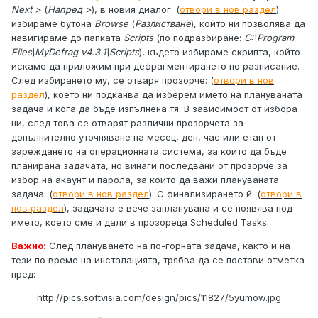
Next >
(
Напред >
), в новия диалог: (
отвори в нов раздел
)
избираме бутона
Browse
(
Разлистване
), който ни позволява да
навигираме до папката
Scripts
(по подразбиране:
C:\Program
Files\MyDefrag v4.3.1\Scripts
), където избираме скрипта, който
искаме да приложим при дефрагментирането по разписание.
След избирането му, се отваря прозорче: (
отвори в нов
раздел
), което ни подканва да изберем името на плануваната
задача и кога да бъде изпълнена тя. В зависимост от избора
ни, след това се отварят различни прозорчета за
допълнително уточняване на месец, ден, час или етап от
зареждането на операционната система, за които да бъде
планирана задачата, но винаги последвани от прозорче за
избор на акаунт и парола, за които да важи плануваната
задача: (
отвори в нов раздел
). С финализирането й: (
отвори в
нов раздел
), задачата е вече запланувана и се появява под
името, което сме и дали в прозореца Scheduled Tasks.
Важно:
След плануването на по-горната задача, както и на
тези по време на инсталацията, трябва да се постави отметка
пред:
http://pics.softvisia.com/design/pics/11827/5yumow.jpg