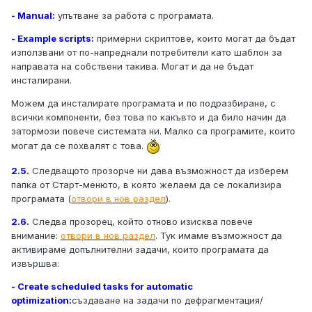
- Manual:
упътване за работа с програмата.
- Example scripts:
примерни скриптове, които могат да бъдат
използвани от по-напреднали потребители като шаблон за
направата на собствени такива. Могат и да не бъдат
инсталирани.
Можем да инсталирате програмата и по подразбиране, с
всички компоненти, без това по какъвто и да било начин да
затормози повече системата ни. Малко са програмите, които
могат да се похвалят с това.
2.5.
Следващото прозорче ни дава възможност да изберем
папка от Старт-менюто, в която желаем да се локализира
програмата (
отвори в нов раздел
).
2.6.
Следва прозорец, който отново изисква повече
внимание:
отвори в нов раздел
. Тук имаме възможност да
активираме допълнителни задачи, които програмата да
извършва:
- Create scheduled tasks for automatic
optimization:
създаване на задачи по дефрагментация/