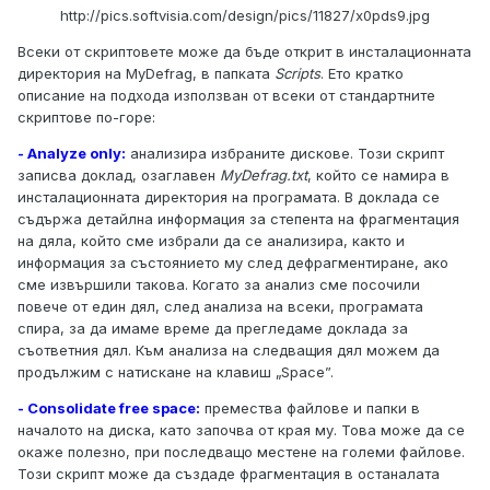
http://pics.softvisia.com/design/pics/11827/x0pds9.jpg
Всеки от скриптовете може да бъде открит в инсталационната
директория на MyDefrag, в папката
Scripts
. Ето кратко
описание на подхода използван от всеки от стандартните
скриптове по-горе:
- Analyze only:
анализира избраните дискове. Този скрипт
записва доклад, озаглавен
MyDefrag.txt
, който се намира в
инсталационната директория на програмата. В доклада се
съдържа детайлна информация за степента на фрагментация
на дяла, който сме избрали да се анализира, както и
информация за състоянието му след дефрагментиране, ако
сме извършили такова. Когато за анализ сме посочили
повече от един дял, след анализа на всеки, програмата
спира, за да имаме време да прегледаме доклада за
съответния дял. Към анализа на следващия дял можем да
продължим с натискане на клавиш „Space”.
- Consolidate free space:
премества файлове и папки в
началото на диска, като започва от края му. Това може да се
окаже полезно, при последващо местене на големи файлове.
Този скрипт може да създаде фрагментация в останалата