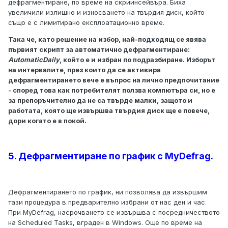
дефрагментиране, по време на скриинсейвъра. Биха
увеличили излишно и износването на твърдия диск, който
също е с лимитирано експлоатационно време.
Така че, като решение на избор, най-подходящ се явява
първият скрипт за автоматично дефрагментиране:
AutomaticDaily
, който е и избран по подразбиране. Изборът
на интервалите, през които да се активира
дефрагментирането вече е въпрос на лично предпочитание
- според това как потребителят ползва компютъра си, но е
за препоръчително да не са твърде малки, защото и
работата, която ще извършва твърдия диск ще е повече,
дори когато е в покой.
5. Дефрагментиране по график с MyDefrag.
Дефрагментирането по график, ни позволява да извършим
тази процедура в предварително избрани от нас ден и час.
При MyDefrag, насрочването се извършва с посредничеството
на Scheduled Tasks, вграден в Windows. Още по време на