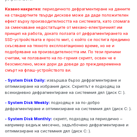
Казано накратко:
периодичното дефрагментиране на данните
на стандартните твърди дискове може да даде положителен
ефект върху производителността на системата, като спомага
за смекчаване недостатъците от механо-електричният им
принцип на работа, докато ползата от дефрагментирането на
SSD-устройствата е просто мит, с който се постига предимно
скъсяване на тяхното експлоатационно време, но не и
подобряване на производителността им. По тези причини
считам, че ползването на по-горния скрипт, освен че е
безсмислено, може дори да доведе до преждевременна
смърт на флаш-устройството ви.
- System Disk Daily:
извършва бързо дефрагментиране и
оптимизиране на избрания диск. Скриптът е подходящ за
всекидневно дефрагментиране на системния дял (диск C: ).
- System Disk Weekly:
подходящ е за по-добро
дефрагментиране и оптимизиране на системния дял (диск С: ).
- System Disk Monthly:
скрипт, подходящ за периодично –
например веднъж месечно, задълбочено дефрагментиране и
оптимизиране на системния дял (диск С: ).