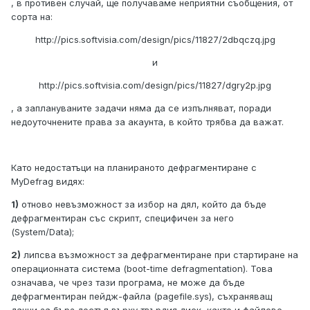
, в противен случай, ще получаваме неприятни съобщения, от
сорта на:
http://pics.softvisia.com/design/pics/11827/2dbqczq.jpg
и
http://pics.softvisia.com/design/pics/11827/dgry2p.jpg
, а заплануваните задачи няма да се изпълняват, поради
недоуточнените права за акаунта, в който трябва да важат.
Като недостатъци на планираното дефрагментиране с
MyDefrag видях:
1)
отново невъзможност за избор на дял, който да бъде
дефрагментиран със скрипт, специфичен за него
(System/Data);
2)
липсва възможност за дефрагментиране при стартиране на
операционната система (boot-time defragmentation). Това
означава, че чрез тази програма, не може да бъде
дефрагментиран пейдж-файла (pagefile.sys), съхраняващ