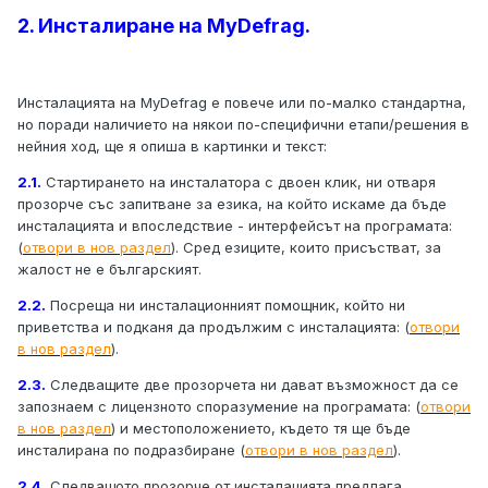
2. Инсталиране на MyDefrag.
Инсталацията на MyDefrag е повече или по-малко стандартна,
но поради наличието на някои по-специфични етапи/решения в
нейния ход, ще я опиша в картинки и текст:
2.1.
Стартирането на инсталатора с двоен клик, ни отваря
прозорче със запитване за езика, на който искаме да бъде
инсталацията и впоследствие - интерфейсът на програмата:
(
отвори в нов раздел
). Сред езиците, които присъстват, за
жалост не е българският.
2.2.
Посреща ни инсталационният помощник, който ни
приветства и подканя да продължим с инсталацията: (
отвори
в нов раздел
).
2.3.
Следващите две прозорчета ни дават възможност да се
запознаем с лицензното споразумение на програмата: (
отвори
в нов раздел
) и местоположението, където тя ще бъде
инсталирана по подразбиране (
отвори в нов раздел
).
2.4.
Следващото прозорче от инсталацията предлага