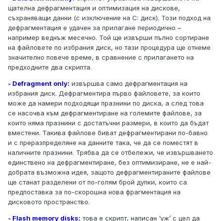
щателна дефрагментация и оптимизация на дискове,
съхраняващи данни (с изключение на C: диск). Този подход на
дефрагментация е удачен за прилагане периодично –
например веднъж месечно. Той ще извърши пълно сортиране
на файловете по избрания диск, но тази процедура ще отнеме
значително повече време, в сравнение с прилагането на
предходните два скрипта.
- Defragment only:
извършва само дефрагментация на
избрания диск. Дефрагментира първо файловете, за които
може да намери подходящи празнини по диска, а след това
се насочва към дефрагментиране на големите файлове, за
които няма празнини с достатъчни размери, в които да бъдат
вместени. Такива файлове биват дефрагментирани по-бавно
и с преразпределяне на данните така, че да се поместят в
наличните празнини. Трябва да се отбележи, че извършването
единствено на дефрагментиране, без оптимизиране, не е най-
добрата възможна идея, защото дефрагментираните файлове
ще станат разделени от по-голям брой дупки, които са
предпоставка за по-скорошна нова фрагментация на
дисковото пространство.
- Flash memory disks:
това е скрипт, написан ‘уж’ с цел да