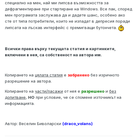
специално на мен, най ми липсва възможността за
дефрагментиране при стартиране на Windows. Все пак, според
мен програмата заслужава да и дадете шанс, особено ако
сте от типа потребители, които не изпадат в депресия поради
липсата на лъскав интерфейс с премигващи бутончета.
Всички права върху текущата статия и картинките,
включени в нея, са собственост на автора им.
Копирането на
цялата статия
е
забранено
без изричното
разрешение на автора.
Копирането на
части/пасажи
от нея е
разрешено
и
без
допитване
,
НО
при условие, че се спомене източникът на
информацията.
Автор: Веселин Биволарски
(draco_volans)