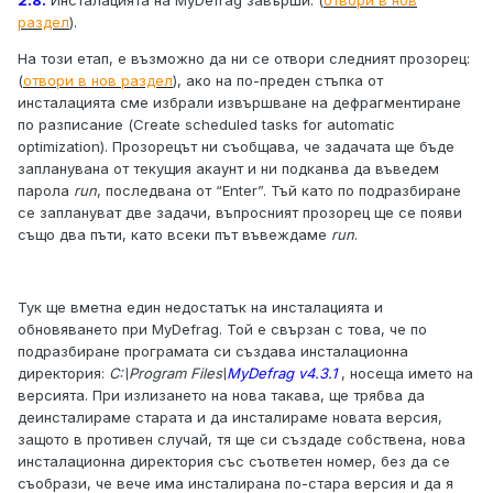
2.8.
Инсталацията на MyDefrag завърши: (
отвори в нов
раздел
).
На този етап, е възможно да ни се отвори следният прозорец:
(
отвори в нов раздел
), ако на по-преден стъпка от
инсталацията сме избрали извършване на дефрагментиране
по разписание (Create scheduled tasks for automatic
optimization). Прозорецът ни съобщава, че задачата ще бъде
запланувана от текущия акаунт и ни подканва да въведем
парола
run
, последвана от “Enter”. Тъй като по подразбиране
се заплануват две задачи, въпросният прозорец ще се появи
също два пъти, като всеки път въвеждаме
run
.
Тук ще вметна един недостатък на инсталацията и
обновяването при MyDefrag. Той е свързан с това, че по
подразбиране програмата си създава инсталационна
директория:
C:\Program Files\
MyDefrag v4.3.1
, носеща името на
версията. При излизането на нова такава, ще трябва да
деинсталираме старата и да инсталираме новата версия,
защото в противен случай, тя ще си създаде собствена, нова
инсталационна директория със съответен номер, без да се
съобрази, че вече има инсталирана по-стара версия и да я