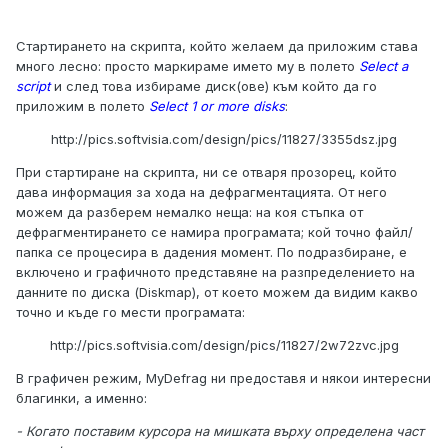
Стартирането на скрипта, който желаем да приложим става
много лесно: просто маркираме името му в полето
Select a
script
и след това избираме диск(ове) към който да го
приложим в полето
Select 1 or more disks
:
http://pics.softvisia.com/design/pics/11827/3355dsz.jpg
При стартиране на скрипта, ни се отваря прозорец, който
дава информация за хода на дефрагментацията. От него
можем да разберем немалко неща: на коя стъпка от
дефрагментирането се намира програмата; кой точно файл/
папка се процесира в дадения момент. По подразбиране, е
включено и графичното представяне на разпределението на
данните по диска (Diskmap), от което можем да видим какво
точно и къде го мести програмата:
http://pics.softvisia.com/design/pics/11827/2w72zvc.jpg
В графичен режим, MyDefrag ни предоставя и някои интересни
благинки, а именно:
- Когато поставим курсора на мишката върху определена част