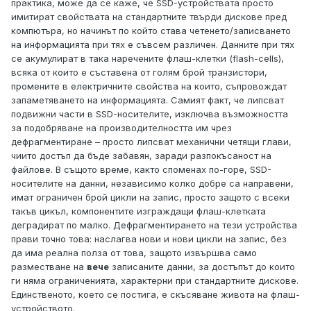
практика, може да се каже, че SSD-устройствата просто
имитират свойствата на стандартните твърди дискове пред
компютъра, но начинът по който става четенето/записването
на информацията при тях е съвсем различен. Данните при тях
се акумулират в така наречените флаш-клетки (flash-cells),
всяка от които е съставена от голям брой транзистори,
промените в електричните свойства на които, съпровождат
запаметяването на информацията. Самият факт, че липсват
подвижни части в SSD-носителите, изключва възможността
за подобряване на производителността им чрез
дефрагментиране – просто липсват механични четящи глави,
чиито достъп да бъде забавян, заради разпокъсаност на
файлове. В същото време, както споменах по-горе, SSD-
носителите на данни, независимо колко добре са направени,
имат ограничен брой цикли на запис, просто защото с всеки
такъв цикъл, компонентите изграждащи флаш-клетката
деградират по малко. Дефрагментирането на тези устройства
прави точно това: наслагва нови и нови цикли на запис, без
да има реална полза от това, защото извършва само
разместване на
вече
записаните данни, за достъпът до които
ги няма ограниченията, характерни при стандартните дискове.
Единственото, което се постига, е скъсяване живота на флаш-
устройството.