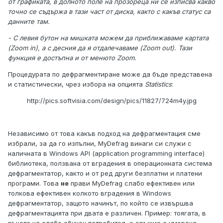
от графиката, в долното поле на прозореца ни се изписва какво
точно се съдържа в тази част от диска, както с какъв статус са
данните там.
- С левия бутон на мишката можем да приближаваме картата
(Zoom in), a с десния да я отдалечаваме (Zoom out). Тази
функция е достъпна и от менюто Zoom.
Процедурата по дефрагментиране може да бъде представена
и статистически, чрез избора на опцията
Statistics
:
http://pics.softvisia.com/design/pics/11827/724m4y.jpg
Независимо от това какъв подход на дефрагментация сме
избрали, за да го изпълни, MyDefrag винаги си служи с
наличната в Windows API (application programming interface)
библиотека, ползвана от вградения в операционната система
дефрагментатор, както и от ред други безплатни и платени
програми. Това
не
прави MyDefrag слабо ефективен или
толкова ефективен колкото вградения в Windows
дефрагментатор, защото начинът, по който се извършва
дефрагментацията при двата е различен. Пример: тоягата, в