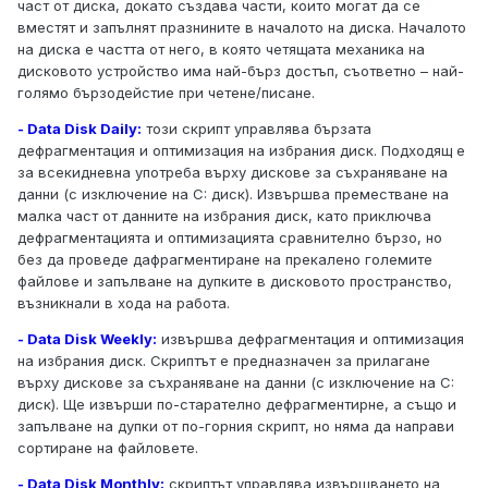
част от диска, докато създава части, които могат да се
вместят и запълнят празнините в началото на диска. Началото
на диска е частта от него, в която четящата механика на
дисковото устройство има най-бърз достъп, съответно – най-
голямо бързодейстие при четене/писане.
- Data Disk Daily:
този скрипт управлява бързата
дефрагментация и оптимизация на избрания диск. Подходящ е
за всекидневна употреба върху дискове за съхраняване на
данни (с изключение на C: диск). Извършва преместване на
малка част от данните на избрания диск, като приключва
дефрагментацията и оптимизацията сравнително бързо, но
без да проведе дафрагментиране на прекалено големите
файлове и запълване на дупките в дисковото пространство,
възникнали в хода на работа.
- Data Disk Weekly:
извършва дефрагментация и оптимизация
на избрания диск. Скриптът е предназначен за прилагане
върху дискове за съхраняване на данни (с изключение на C:
диск). Ще извърши по-старателно дефрагментирне, а също и
запълване на дупки от по-горния скрипт, но няма да направи
сортиране на файловете.
- Data Disk Monthly:
скриптът управлява извършването на