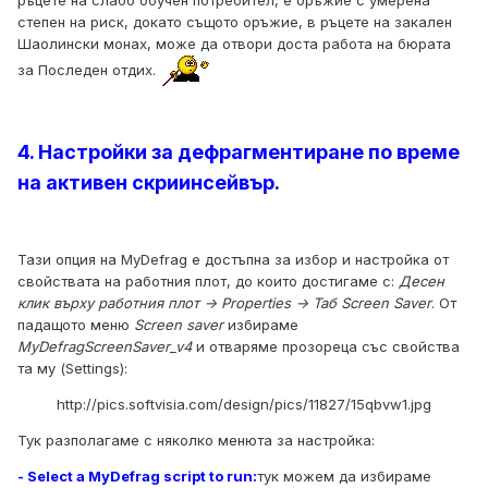
ръцете на слабо обучен потребител, е оръжие с умерена
степен на риск, докато същото оръжие, в ръцете на закален
Шаолински монах, може да отвори доста работа на бюрата
за Последен отдих.
4. Настройки за дефрагментиране по време
на активен скриинсейвър.
Тази опция на MyDefrag е достъпна за избор и настройка от
свойствата на работния плот, до които достигаме с:
Десен
клик върху работния плот -> Properties -> Таб Screen Saver
. От
падащото меню
Screen saver
избираме
MyDefragScreenSaver_v4
и отваряме прозореца със свойства
та му (Settings):
http://pics.softvisia.com/design/pics/11827/15qbvw1.jpg
Тук разполагаме с няколко менюта за настройка:
- Select a MyDefrag script to run:
тук можем да избираме