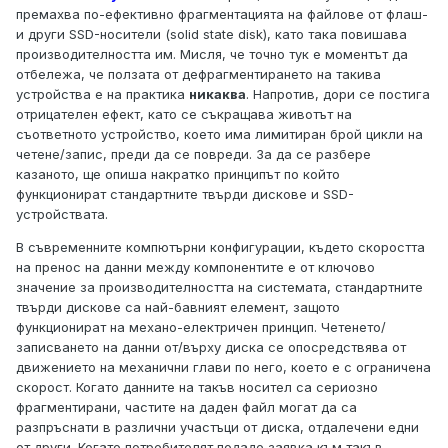
премахва по-ефективно фрагментацията на файлове от флаш-
и други SSD-носители (solid state disk), като така повишава
производителността им. Мисля, че точно тук е моментът да
отбележа, че ползата от дефрагментирането на такива
устройства е на практика
никаква
. Напротив, дори се постига
отрицателен ефект, като се съкращава животът на
съответното устройство, което има лимитиран брой цикли на
четене/запис, преди да се повреди. За да се разбере
казаното, ще опиша накратко принципът по който
функционират стандартните твърди дискове и SSD-
устройствата.
В съвременните компютърни конфигурации, където скоростта
на пренос на данни между компонентите е от ключово
значение за производителността на системата, стандартните
твърди дискове са най-бавният елемент, защото
функционират на механо-електричен принцип. Четенето/
записването на данни от/върху диска се опосредствява от
движението на механични глави по него, което е с ограничена
скорост. Когато данните на такъв носител са сериозно
фрагментирани, частите на даден файл могат да са
разпръснати в различни участъци от диска, отдалечени едни
от други. Когато потребителят подаде заявка към такъв