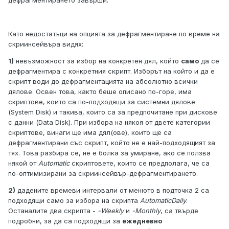
дефрагментирането завърши.
Като недостатъци на опцията за дефрагментиране по време на
скриинсейвъра видях:
1)
невъзможност за избор на конкретен дял, който
само
да се
дефрагментира с конкретния скрипт. Изборът на който и да е
скрипт води до дефрагментацията на абсолютно всички
дялове. Освен това, както беше описано по-горе, има
скриптове, които са по-подходящи за системни дялове
(System Disk) и такива, които са за предпочитане при дискове
с данни (Data Disk). При избора на някоя от двете категории
скриптове, винаги ще има дял(ове), които ще са
дефрагментирани със скрипт, който не е най-подходящият за
тях. Това разбира се, не е болка за умиране, ако се ползва
някой от
Automatic
скриптовете, които се предполага, че са
по-оптимизирани за скриинсейвър-дефрагментирането.
2)
дадените времеви интервали от менюто в подточка 2 са
подходящи само за избора на скрипта
AutomaticDaily
.
Останалите два скрипта -
-Weekly
и
-Monthly
, са твърде
подробни, за да са подходящи за
ежедневно