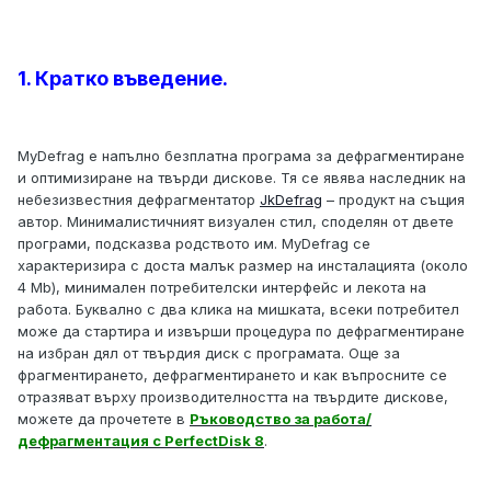
1. Кратко въведение.
MyDefrag е напълно безплатна програма за дефрагментиране
и оптимизиране на твърди дискове. Тя се явява наследник на
небезизвестния дефрагментатор
JkDefrag
– продукт на същия
автор. Минималистичният визуален стил, споделян от двете
програми, подсказва родството им. MyDefrag се
характеризира с доста малък размер на инсталацията (около
4 Mb), минимален потребителски интерфейс и лекота на
работа. Буквално с два клика на мишката, всеки потребител
може да стартира и извърши процедура по дефрагментиране
на избран дял от твърдия диск с програмата. Още за
фрагментирането, дефрагментирането и как въпросните се
отразяват върху производителността на твърдите дискове,
можете да прочетете в
Ръководство за работа/
дефрагментация с PerfectDisk 8
.