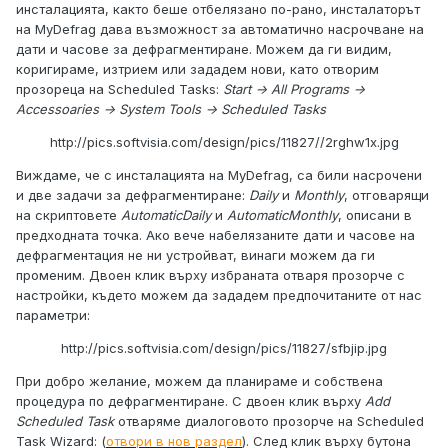
инсталацията, както беше отбелязано по-рано, инсталаторът
на MyDefrag дава възможност за автоматично насрочване на
дати и часове за дефрагментиране. Можем да ги видим,
коригираме, изтрием или зададем нови, като отворим
прозореца на Scheduled Tasks:
Start -> All Programs ->
Accessoaries -> System Tools -> Scheduled Tasks
http://pics.softvisia.com/design/pics/11827//2rghw1x.jpg
Виждаме, че с инсталацията на MyDefrag, са били насрочени
и две задачи за дефрагментиране:
Daily
и
Monthly
, отговарящи
на скриптовете
AutomaticDaily
и
AutomaticMonthly
, описани в
предходната точка. Ако вече набелязаните дати и часове на
дефрагментация не ни устройват, винаги можем да ги
променим. Двоен клик върху избраната отваря прозорче с
настройки, където можем да зададем предпочитаните от нас
параметри:
http://pics.softvisia.com/design/pics/11827/sfbjip.jpg
При добро желание, можем да планираме и собствена
процедура по дефрагментиране. С двоен клик върху
Add
Scheduled Task
отваряме диалоговото прозорче на Scheduled
Task Wizard: (
отвори в нов раздел
). След клик върху бутона