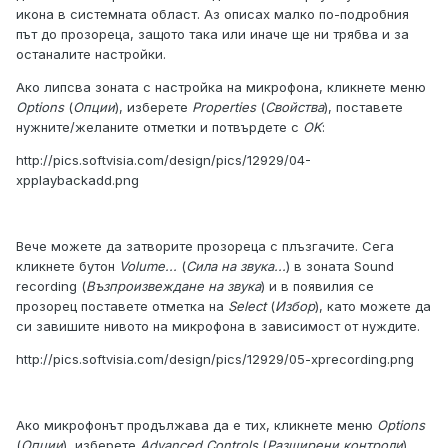
икона в системната област. Аз описах малко по-подробния
път до прозореца, защото така или иначе ще ни трябва и за
останалите настройки.
Ако липсва зоната с настройка на микрофона, кликнете меню
Options
(
Опции
), изберете
Properties
(
Свойства
), поставете
нужните/желаните отметки и потвърдете с
OK
:
http://pics.softvisia.com/design/pics/12929/04-
xpplaybackadd.png
Вече можете да затворите прозореца с плъзгачите. Сега
кликнете бутон
Volume...
(
Сила на звука...
) в зоната Sound
recording (
Възпроизвеждане на звука
) и в появилия се
прозорец поставете отметка на
Select
(
Избор
), като можете да
си завишите нивото на микрофона в зависимост от нуждите.
http://pics.softvisia.com/design/pics/12929/05-xprecording.png
Ако микрофонът продължава да е тих, кликнете меню
Options
(
Опции
), изберете
Advanced Controls
(
Разширени контроли
),