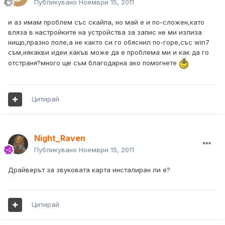
Публикувано
Ноември 15, 2011
и аз имам проблем със скайпа, но май е и по-сложен,като
вляза в настройките на устройства за запис не ми излиза
нищо,празно поле,а не както си го обяснил по-горе,със win7
съм,някакви идеи какъв може да е проблема ми и как да го
отстраня?много ще съм благодарна ако помогнете
Цитирай
Night_Raven
Публикувано
Ноември 15, 2011
Драйверът за звуковата карта инсталиран ли е?
Цитирай