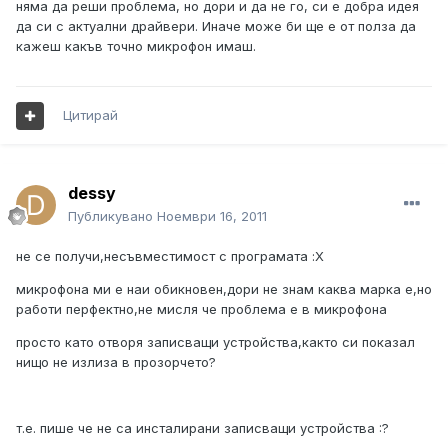
няма да реши проблема, но дори и да не го, си е добра идея
да си с актуални драйвери. Иначе може би ще е от полза да
кажеш какъв точно микрофон имаш.
Цитирай
dessy
Публикувано
Ноември 16, 2011
не се получи,несъвместимост с програмата :Х
микрофона ми е наи обикновен,дори не знам каква марка е,но
работи перфектно,не мисля че проблема е в микрофона
просто като отворя записващи устройства,както си показал
нищо не излиза в прозорчето?
т.е. пише че не са инсталирани записващи устройства :?