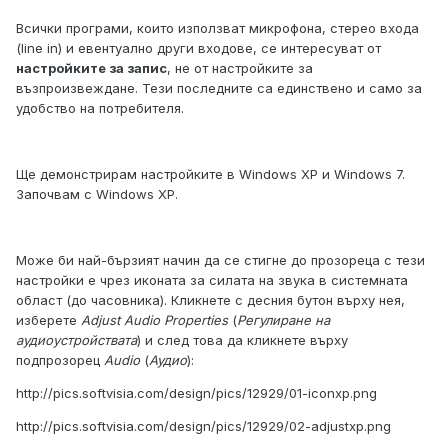
Всички програми, които използват микрофона, стерео входа
(line in) и евентуално други входове, се интересуват от
настройките за запис
, не от настройките за
възпроизвеждане. Тези последните са единствено и само за
удобство на потребителя.
Ще демонстрирам настройките в Windows XP и Windows 7.
Започвам с Windows XP.
Може би най-бързият начин да се стигне до прозореца с тези
настройки е чрез иконата за силата на звука в системната
област (до часовника). Кликнете с десния бутон върху нея,
изберете
Adjust Audio Properties
(
Регулиране на
аудиоустройствата
) и след това да кликнете върху
подпрозорец
Audio
(
Аудио
):
http://pics.softvisia.com/design/pics/12929/01-iconxp.png
http://pics.softvisia.com/design/pics/12929/02-adjustxp.png