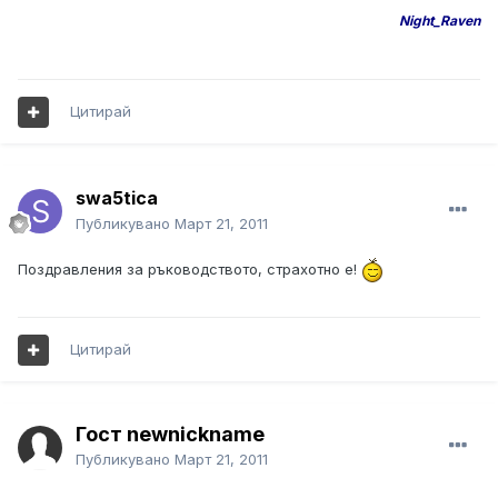
Night_Raven
Цитирай
swa5tica
Публикувано
Март 21, 2011
Поздравления за ръководството, страхотно е!
Цитирай
Гост newnickname
Публикувано
Март 21, 2011