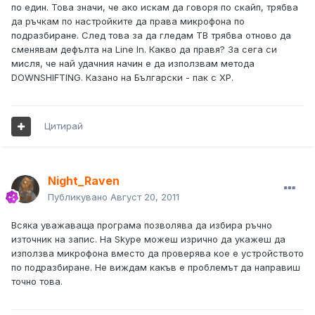
по един. Това значи, че ако искам да говоря по скайп, трябва
да ръчкам по настройките да права микрофона по
подразбиране. След това за да гледам ТВ трябва отново да
сменявам дефълта на Line In. Какво да правя? За сега си
мисля, че най удачния начин е да използвам метода
DOWNSHIFTING. Казано на Български - пак с XP.
Цитирай
Night_Raven
Публикувано
Август 20, 2011
Всяка уважаваща програма позволява да избира ръчно
източник на запис. На Skype можеш изрично да укажеш да
използва микрофона вместо да проверява кое е устройството
по подразбиране. Не виждам какъв е проблемът да направиш
точно това.