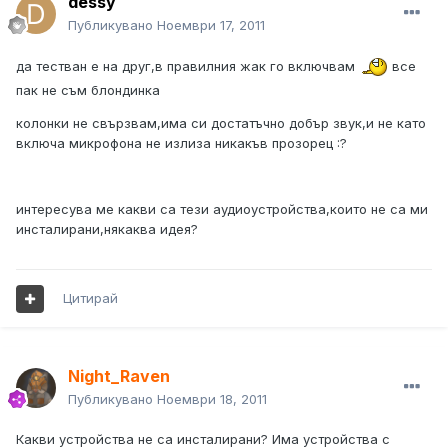
dessy
Публикувано
Ноември 17, 2011
да тестван е на друг,в правилния жак го включвам
все
пак не съм блондинка
колонки не свързвам,има си достатъчно добър звук,и не като
включа микрофона не излиза никакъв прозорец :?
интересува ме какви са тези аудиоустройства,които не са ми
инсталирани,някаква идея?
Цитирай
Night_Raven
Публикувано
Ноември 18, 2011
Какви устройства не са инсталирани? Има устройства с