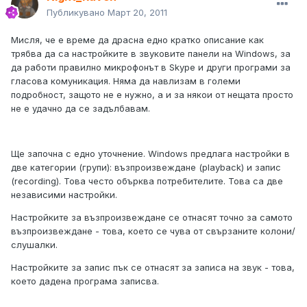
Публикувано
Март 20, 2011
Мисля, че е време да драсна едно кратко описание как
трябва да са настройките в звуковите панели на Windows, за
да работи правилно микрофонът в Skype и други програми за
гласова комуникация. Няма да навлизам в големи
подробност, защото не е нужно, а и за някои от нещата просто
не е удачно да се задълбавам.
Ще започна с едно уточнение. Windows предлага настройки в
две категории (групи): възпроизвеждане (playback) и запис
(recording). Това често обърква потребителите. Това са две
независими настройки.
Настройките за възпроизвеждане се отнасят точно за самото
възпроизвеждане - това, което се чува от свързаните колони/
слушалки.
Настройките за запис пък се отнасят за записа на звук - това,
което дадена програма записва.