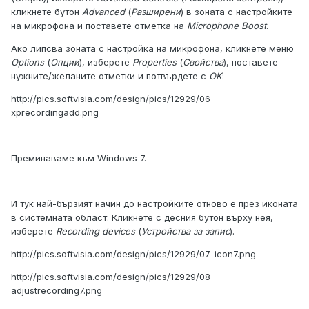
кликнете бутон
Advanced
(
Разширени
) в зоната с настройките
на микрофона и поставете отметка на
Microphone Boost
.
Ако липсва зоната с настройка на микрофона, кликнете меню
Options
(
Опции
), изберете
Properties
(
Свойства
), поставете
нужните/желаните отметки и потвърдете с
OK
:
http://pics.softvisia.com/design/pics/12929/06-
xprecordingadd.png
Преминаваме към Windows 7.
И тук най-бързият начин до настройките отново е през иконата
в системната област. Кликнете с десния бутон върху нея,
изберете
Recording devices
(
Устройства за запис
).
http://pics.softvisia.com/design/pics/12929/07-icon7.png
http://pics.softvisia.com/design/pics/12929/08-
adjustrecording7.png