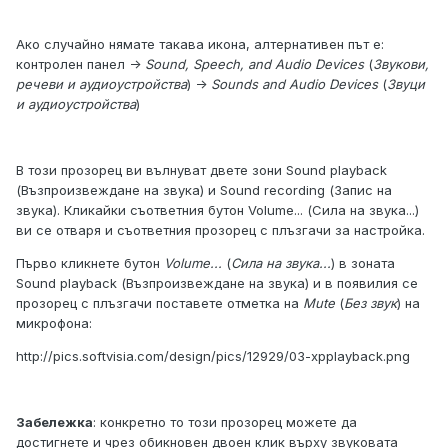
Ако случайно нямате такава икона, алтернативен път е:
контролен панел ->
Sound, Speech, and Audio Devices
(
Звукови,
речеви и аудиоустройства
) ->
Sounds and Audio Devices
(
Звуци
и аудиоустройства
)
В този прозорец ви вълнуват двете зони Sound playback
(Възпроизвеждане на звука) и Sound recording (Запис на
звука). Кликайки съответния бутон Volume... (Сила на звука...)
ви се отваря и съответния прозорец с плъзгачи за настройка.
Първо кликнете бутон
Volume...
(
Сила на звука...
) в зоната
Sound playback (Възпроизвеждане на звука) и в появилия се
прозорец с плъзгачи поставете отметка на
Mute
(
Без звук
) на
микрофона:
http://pics.softvisia.com/design/pics/12929/03-xpplayback.png
Забележка
: конкретно то този прозорец можете да
достигнете и чрез обикновен двоен клик върху звуковата