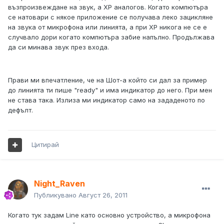
възпроизвеждане на звук, а XP аналогов. Когато компютъра
се натовари с някое приложение се получава леко зацикляне
на звука от микрофона или линията, а при XP никога не се е
случвало дори когато компютъра забие напълно. Продължава
да си минава звук през входа.
Прави ми впечатление, че на Шот-а който си дал за пример
до линията ти пише "ready" и има индикатор до него. При мен
не става така. Излиза ми индикатор само на зададеното по
дефълт.
Цитирай
Night_Raven
Публикувано
Август 26, 2011
Когато тук задам Line като основно устройство, а микрофона