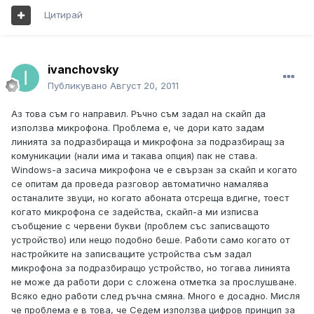
Цитирай
ivanchovsky
Публикувано
Август 20, 2011
Аз това съм го направил. Ръчно съм задал на скайп да
използва микрофона. Проблема е, че дори като задам
линията за подразбираща и микрофона за подразбиращ за
комуникации (нали има и такава опция) пак не става.
Windows-а засича микрофона че е свързан за скайп и когато
се опитам да проведа разговор автоматично намалява
останалите звуци, но когато абоната отсреща вдигне, тоест
когато микрофона се задейства, скайп-а ми изписва
съобщение с червени букви (проблем със записващото
устройство) или нещо подобно беше. Работи само когато от
настройките на записващите устройства съм задал
микрофона за подразбиращо устройство, но тогава линията
не може да работи дори с сложена отметка за прослушване.
Всяко едно работи след ръчна смяна. Много е досадно. Мисля
че проблема е в това, че Седем използва цифров принцип за