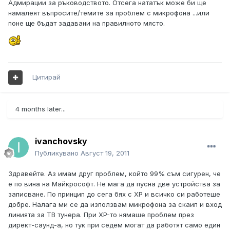
Адмирации за ръководството. Отсега нататък може би ще
намалеят въпросите/темите за проблем с микрофона ...или
поне ще бъдат задавани на правилното място.
Цитирай
4 months later...
ivanchovsky
Публикувано
Август 19, 2011
Здравейте. Аз имам друг проблем, който 99% съм сигурен, че
е по вина на Майкрософт. Не мага да пусна две устройства за
записване. По принцип до сега бях с XP и всичко си работеше
добре. Налага ми се да използвам микрофона за скаип и вход
линията за ТВ тунера. При XP-то нямаше проблем през
директ-саунд-а, но тук при седем могат да работят само един