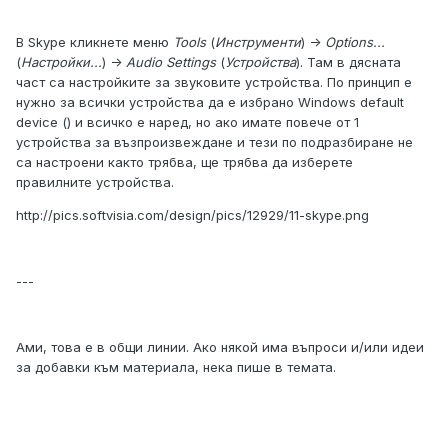
В Skype кликнете меню
Tools
(
Инструменти
) ->
Options...
(
Настройки...
) ->
Audio Settings
(
Устройства
). Там в дясната
част са настройките за звуковите устройства. По принцип е
нужно за всички устройства да е избрано Windows default
device () и всичко е наред, но ако имате повече от 1
устройства за възпроизвеждане и тези по подразбиране не
са настроени както трябва, ще трябва да изберете
правилните устройства.
http://pics.softvisia.com/design/pics/12929/11-skype.png
---
Ами, това е в общи линии. Ако някой има въпроси и/или идеи
за добавки към материала, нека пише в темата.