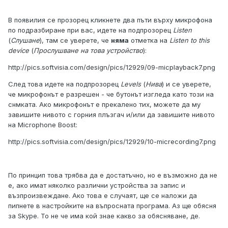
В появилия се прозорец кликнете два пъти върху микрофона
по подразбиране при вас, идете на подпрозорец
Listen
(
Слушане
), там се уверете, че
няма
отметка на
Listen to this
device
(
Прослушване на това устройство
):
http://pics.softvisia.com/design/pics/12929/09-micplayback7.png
След това идете на подпрозорец
Levels
(
Нива
) и се уверете,
че микрофонът е разрешен - че бутонът изгледа като този на
снмката. Ако микрофонът е прекалено тих, можете да му
завишите нивото с горния плъзгач и/или да завишите нивото
на Microphone Boost:
http://pics.softvisia.com/design/pics/12929/10-micrecording7.png
По принцип това трябва да е достатъчно, но е възможно да не
е, ако имат няколко различни устройства за запис и
възпроизвеждане. Ако това е случаят, ще се наложи да
пипнете в настройките на въпросната програма. Аз ще обясня
за Skype. То не че има кой знае какво за обясняване, де.