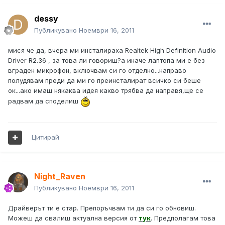
dessy
Публикувано
Ноември 16, 2011
мися че да, вчера ми инсталираха Realtek High Definition Audio
Driver R2.36 , за това ли говориш?а иначе лаптопа ми е без
вграден микрофон, включвам си го отделно...направо
полудявам преди да ми го преинсталират всичко си беше
ок...ако имаш някаква идея какво трябва да направя,ще се
радвам да споделиш
Цитирай
Night_Raven
Публикувано
Ноември 16, 2011
Драйверът ти е стар. Препоръчвам ти да си го обновиш.
Можеш да свалиш актуална версия от
тук
. Предполагам това