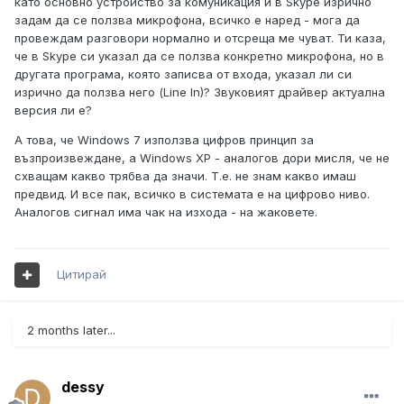
като основно устройство за комуникация и в Skype изрично
задам да се ползва микрофона, всичко е наред - мога да
провеждам разговори нормално и отсреща ме чуват. Ти каза,
че в Skype си указал да се ползва конкретно микрофона, но в
другата програма, която записва от входа, указал ли си
изрично да ползва него (Line In)? Звуковият драйвер актуална
версия ли е?
А това, че Windows 7 използва цифров принцип за
възпроизвеждане, а Windows XP - аналогов дори мисля, че не
схващам какво трябва да значи. Т.е. не знам какво имаш
предвид. И все пак, всичко в системата е на цифрово ниво.
Аналогов сигнал има чак на изхода - на жаковете.
Цитирай
2 months later...
dessy