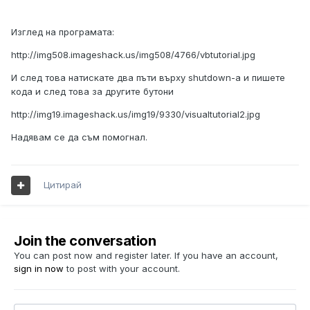
Изглед на програмата:
http://img508.imageshack.us/img508/4766/vbtutorial.jpg
И след това натискате два пъти върху shutdown-a и пишете
кода и след това за другите бутони
http://img19.imageshack.us/img19/9330/visualtutorial2.jpg
Надявам се да съм помогнал.
Цитирай
Join the conversation
You can post now and register later. If you have an account,
sign in now
to post with your account.