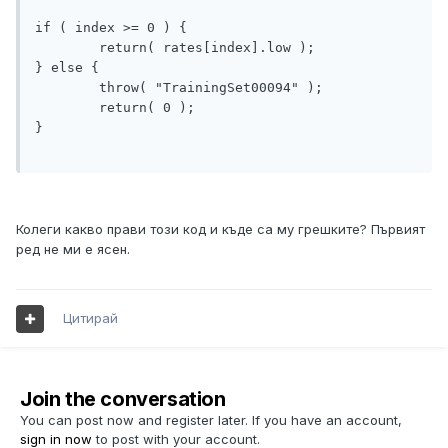
if ( index >= 0 ) {

	return( rates[index].low );

} else {

	throw( "TrainingSet00094" );

	return( 0 );

}

Колеги какво прави този код и къде са му грешките? Първият
ред не ми е ясен.
Цитирай
Join the conversation
You can post now and register later. If you have an account,
sign in now
to post with your account.