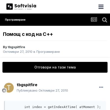
Програмиране
Помощ с код на C++
By
tbgspitfire
Октомври 27, 2010
в
Програмиране
Отговори на тази тема
tbgspitfire
Публикувано
Октомври 27, 2010
	int index = getIndexAtTime( atMoment );
