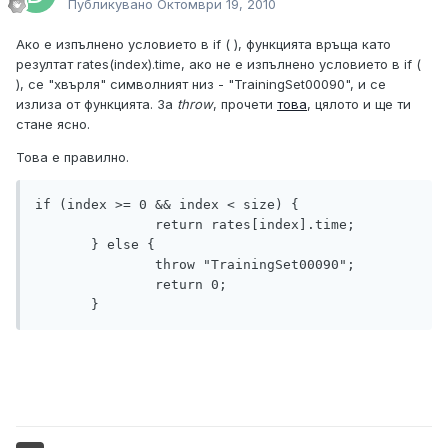
Публикувано
Октомври 19, 2010
Ако е изпълнено условието в if ( ), функцията връща като
резултат rates(index).time, ако не е изпълнено условието в if (
), се "хвърля" символният низ - "TrainingSet00090", и се
излиза от функцията. За
throw
, прочети
това
, цялото и ще ти
стане ясно.
Това е правилно.
if (index >= 0 && index < size) {

               return rates[index].time;

       } else {

               throw "TrainingSet00090";

               return 0;

       }