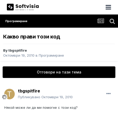
Програмиране
Какво прави този код
By
tbgspitfire
Октомври 19, 2010
в
Програмиране
Отговори на тази тема
tbgspitfire
Публикувано
Октомври 19, 2010
Някой може ли да ми помогне с този код?