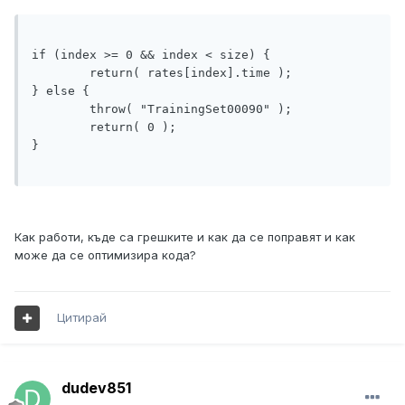
if (index >= 0 && index < size) {

	return( rates[index].time );

} else {

	throw( "TrainingSet00090" );

	return( 0 );

}

Как работи, къде са грешките и как да се поправят и как
може да се оптимизира кода?
Цитирай
dudev851