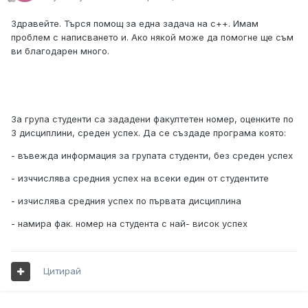
Здравейте. Търся помощ за една задача на с++. Имам
проблем с написването и. Ако някой може да помогне ще съм
ви благодарен много.
За група студенти са зададени факултетен номер, оценките по
3 дисциплини, среден успех. Да се създаде програма която:
- въвежда информация за групата студенти, без среден успех
- изччислява средния успех на всеки един от студентите
- изчислява средния успех по първата дисциплина
- намира фак. номер на студента с най- висок успех
Цитирай