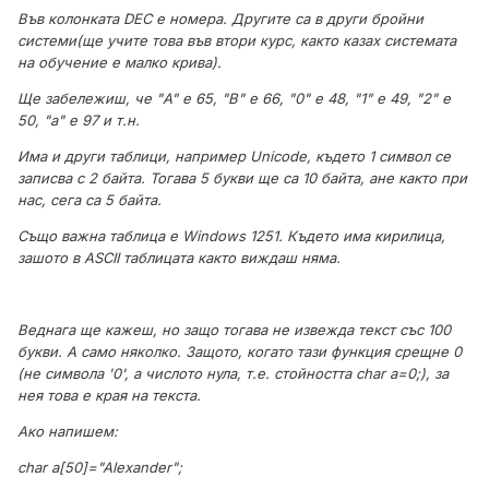
Във колонката DEC е номера. Другите са в други бройни
системи(ще учите това във втори курс, както казах системата
на обучение е малко крива).
Ще забележиш, че "A" е 65, "B" е 66, "0" е 48, "1" е 49, "2" е
50, "a" е 97 и т.н.
Има и други таблици, например Unicode, където 1 символ се
записва с 2 байта. Тогава 5 букви ще са 10 байта, ане както при
нас, сега са 5 байта.
Също важна таблица е Windows 1251. Където има кирилица,
зашото в ASCII таблицата както виждаш няма.
Веднага ще кажеш, но защо тогава не извежда текст със 100
букви. А само няколко. Защото, когато тази функция срещне 0
(не символа '0', а числото нула, т.е. стойността char a=0;), за
нея това е края на текста.
Ако напишем:
char a[50]="Alexander";