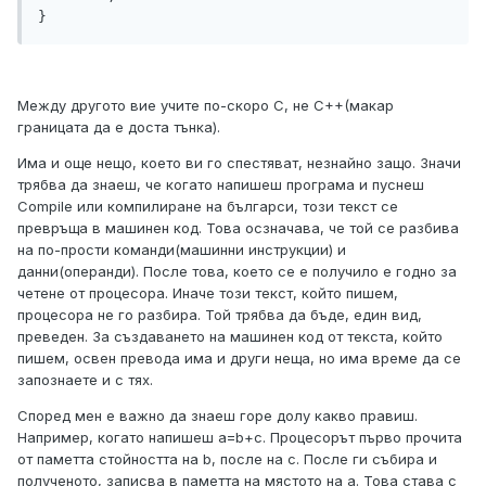
Между другото вие учите по-скоро C, не C++(макар
границата да е доста тънка).
Има и още нещо, което ви го спестяват, незнайно защо. Значи
трябва да знаеш, че когато напишеш програма и пуснеш
Compile или компилиране на българси, този текст се
превръща в машинен код. Това осзначава, че той се разбива
на по-прости команди(машинни инструкции) и
данни(операнди). После това, което се е получило е годно за
четене от процесора. Иначе този текст, който пишем,
процесора не го разбира. Той трябва да бъде, един вид,
преведен. За създаването на машинен код от текста, който
пишем, освен превода има и други неща, но има време да се
запознаете и с тях.
Според мен е важно да знаеш горе долу какво правиш.
Например, когато напишеш a=b+c. Процесорът първо прочита
от паметта стойността на b, после на c. После ги събира и
полученото, записва в паметта на мястото на a. Това става с