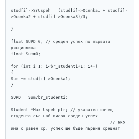
stud[i]->SrUspeh = (stud[i]->Ocenka1 + stud[i]-
>Ocenka2 + stud[i]->Ocenka3)/3; 

}

float SUPD=0; // среден успех по първата 
дисциплина

float Sum=0;

for (int i=1; i<br_studenti+1; i++)

{

Sum += stud[i]->Ocenka1; 

}

SUPD = Sum/br_studenti;

Student *Max_Uspeh_ptr; // указател сочещ 
студента със най висок среден успех

					// ако 
има с равен ср. успех ще бъде първия срешнат
