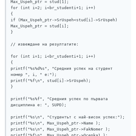
Max_Uspeh_ptr = stud[1];

for (int i=2; i<br_studenti+1; i++)

{

if (Max_Uspeh_ptr->SrUspeh<stud[i]->SrUspeh)

Max_Uspeh_ptr = stud[i];

}

// извеждане на резултатите:

for (int i=1; i<br_studenti+1; i++)

{

printf("%s%d%s", "Средния успех на студент 
номер ", i, " e:");

printf("%f\n", stud[i]->SrUspeh); 	

}

printf("%s%f", "Средния успех по първата 
дисциплина е: ", SUPD);

printf("%s\n", "Студентът с най-висок успех:");

printf("%s\n", Max_Uspeh_ptr->Name );

printf("%s\n", Max_Uspeh_ptr->FakNomer );

printf("%f\n", Max_Uspeh_ptr->Ocenka1 );
