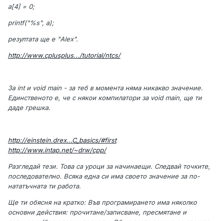
a[4] = 0;
printf("%s", a);
резултата ще е "Alex".
http://www.cplusplus.../tutorial/ntcs/
За int и void main - за теб в момента няма никакво значение.
Единственото е, че с някои компилатори за void main, ще ти
даде грешка.
http://einstein.drex...C_basics/#first
http://www.intap.net/~drw/cpp/
Разгледай тези. Това са уроци за начинаещи. Следвай точките,
последователно. Всяка една си има своето значение за по-
нататъчната ти работа.
Ще ти обясня на кратко: Във програмирането има няколко
основни действия: прочитане/записване, пресмятане и