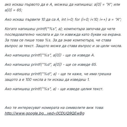
ако искаш първото да е A, можеш да напишеш: a[0] = "A"; или
a[0] = 65;
Ако искаш първите 10 да са А, int i=0; for (i=0; i<10; i++) a
= "A";
Когато напишеш printf("%s", a); компютъра започва да чете
последователно числата и да ги извежда като букви на екрана.
За това се пише това %s. За да знае компютъра, че става
въпрос за текст. Защото може да става въпрос и за цели числа.
Ако напишеш printf("%s", a[0]) - ще се изведе А.
Ако напишеш printf("%d", a[0]) - ще се изведе 65.
Ако напишеш printf("%d", a) - ще ти каже, че има грешка
защото a е 100 числа а ти искаш да изведеш 1.
Ако напишеш printf("%s", a) - ще изведе целия текст.
Ако те интересуват номерата на символите виж това:
http://www.google.bg...ved=0CDUQ9QEwBg