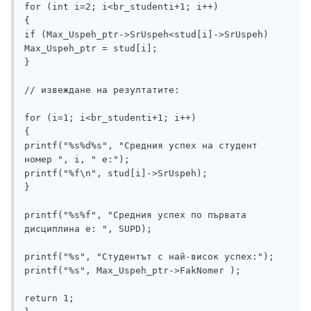
for (int i=2; i<br_studenti+1; i++)

{

if (Max_Uspeh_ptr->SrUspeh<stud[i]->SrUspeh)

Max_Uspeh_ptr = stud[i];

}

// извеждане на резултатите:

for (i=1; i<br_studenti+1; i++)

{

printf("%s%d%s", "Средния успех на студент 
номер ", i, " e:");

printf("%f\n", stud[i]->SrUspeh);   	

}

printf("%s%f", "Средния успех по първата 
дисциплина е: ", SUPD);

printf("%s", "Студентът с най-висок успех:");

printf("%s", Max_Uspeh_ptr->FakNomer );

return 1;
