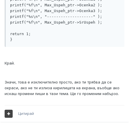
printf("%f\n", Max_Uspeh_ptr->Ocenka2 );

printf("%f\n", Max_Uspeh_ptr->Ocenka3 );

printf("%s\n", "--------------------" );

printf("%f\n", Max_Uspeh_ptr->SrUspeh );

return 1;

}
Край.
Значи, това е изключително просто, ако ти трябва да се
окраси, ако не ти излиза кирилицата на екрана, въобще ако
искаш промени пиши в тази тема. Ще го променим набързо.
Цитирай