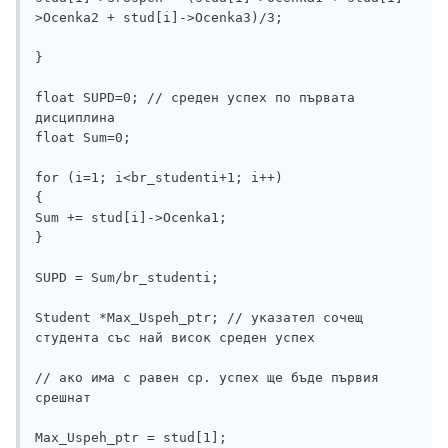
>Ocenka2 + stud[i]->Ocenka3)/3; 

}

float SUPD=0; // среден успех по първата 
дисциплина

float Sum=0;

for (i=1; i<br_studenti+1; i++)

{

Sum += stud[i]->Ocenka1; 

}

SUPD = Sum/br_studenti;

Student *Max_Uspeh_ptr; // указател сочещ 
студента със най висок среден успех

// ако има с равен ср. успех ще бъде първия 
срешнат

Max_Uspeh_ptr = stud[1];
