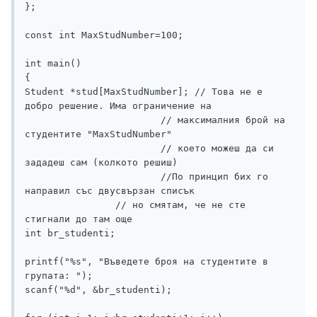
};

const int MaxStudNumber=100;

int main()

{

Student *stud[MaxStudNumber]; // Това не е 
добро решение. Има ограничение на 

			// максималния брой на 
студентите "MaxStudNumber" 

			// което можеш да си 
зададеш сам (колкото решиш)

			//По принцип бих го 
направил със двусвързан списък

          	// но смятам, че не сте 
стигнали до там още 	

int br_studenti;

printf("%s", "Въведете броя на студентите в 
групата: ");

scanf("%d", &br_studenti);
