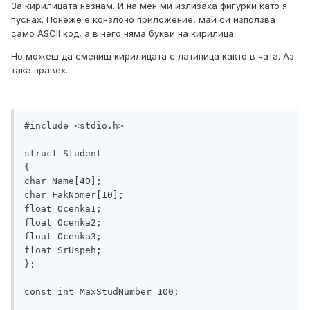
За кирилицата незнам. И на мен ми излизаха фигурки като я
пуснах. Понеже е конзлоно приложение, май си използва
само ASCII код, а в него няма букви на кирилица.
Но можеш да смениш кирилицата с латиница както в чата. Аз
така правех.
#include <stdio.h>

struct Student

{

char Name[40];

char FakNomer[10];

float Ocenka1;

float Ocenka2;

float Ocenka3;

float SrUspeh;

};

const int MaxStudNumber=100;
