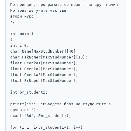
По принцип, програмите се правят по друг начин. 
Но това ще учите чак във 

втори курс .

*/

int main()

{

int i=0;	

char Name[MaxStudNumber][40];

char FakNomer[MaxStudNumber][10]; 

float Ocenka1[MaxStudNumber]; 

float Ocenka2[MaxStudNumber]; 

float Ocenka3[MaxStudNumber]; 

float SrUspeh[MaxStudNumber]; 

int br_studenti;

printf("%s", "Въведете броя на студентите в 
групата: ");

scanf("%d", &br_studenti);	

for (i=1; i<br_studenti+1; i++)
