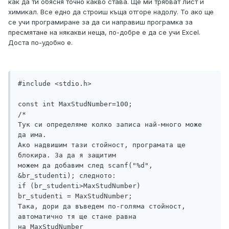
как да ти обясня точно какво става. Ще ми трябват лист и
химикал. Все едно да строиш къща отгоре надолу. То ако ще
се учи програмиране за да си направиш програмка за
пресмятане на някакви неща, по-добре е да се учи Excel.
Доста по-удобно е.
#include <stdio.h>

const int MaxStudNumber=100; 

/* 

Тук си определяме колко записа най-много може 
да има. 

Ако надвишим тази стойност, програмата ще 
блокира. За да я защитим

можем да добавим след scanf("%d", 
&br_studenti); следното:

if (br_studenti>MaxStudNumber)

br_studenti = MaxStudNumber;

Така, дори да въведем по-голяма стойност, 
автоматично тя ще стане равна

на MaxStudNumber 
