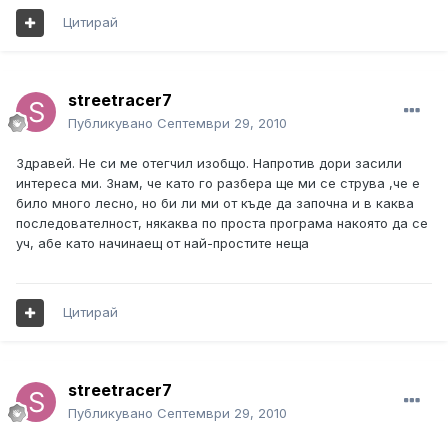
Цитирай
streetracer7
Публикувано
Септември 29, 2010
Здравей. Не си ме отегчил изобщо. Напротив дори засили
интереса ми. Знам, че като го разбера ще ми се струва ,че е
било много лесно, но би ли ми от къде да започна и в каква
последователност, някаква по проста програма накоято да се
уч, абе като начинаещ от най-простите неща
Цитирай
streetracer7
Публикувано
Септември 29, 2010