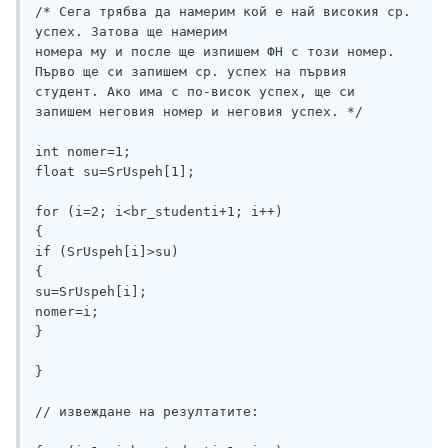
/* Сега трябва да намерим кой е най високия ср. 
успех. Затова ще намерим

номера му и после ще изпишем ФН с този номер. 

Първо ще си запишем ср. успех на първия 
студент. Ако има с по-висок успех, ще си

запишем неговия номер и неговия успех. */

int nomer=1;

float su=SrUspeh[1];

for (i=2; i<br_studenti+1; i++)

{

if (SrUspeh[i]>su)

{

su=SrUspeh[i];

nomer=i;

}

}

// извеждане на резултатите:
