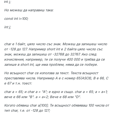
int j
;
Но можеш да направиш така:
const int i=100;
int j
;
char е 1 байт, цяло число със знак. Можеш да запишеш число
от -128 до 127. Например short int е 2 байта цяло число със
знак, можеш да запишеш от -32768 до 32767. Ако след
изчисления, например, ти се получи 400 000 и трябва да се
запише в short int, ще има проблем, няма да се побере.
Но всъщност char се използва за текст. Текста всъщност
преставлява числа. Например A е с номер 65(ASCII), B е 66, C
е 67 и т.н. тоест:
char a = 65; и char a = "A"; е едно и също. char a = 65; a = a+1;
вече е 66 или "B". a = a+2; Вече е 68 или "D".
Когато обявиш char a[100]; Ти всъщност обявяваш 100 числа от
тип char, т.е. от -128 до 127;