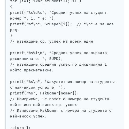
for (i=1; i<br_studenti+1; i++)

{

printf("%s%d%s", "Средния успех на студент 
номер ", i, " e: ");

printf("%f\n", SrUspeh[i]);  // "\n" e за нов 
ред.   	

}

// извеждаме ср. успех на всеки един

printf("%s%f\n", "Средния успех по първата 
дисциплина е: ", SUPD);

// извеждаме средния успех по дисциплина 1, 
който пресметнахме.

printf("%s\n", "Факултетния номер на студентът 
с най-висок успех е: ");

printf("%s", FakNomer[nomer]);

// Намерихме, че nomer е номера на студента 
който има най-висок ср. успех.

// Изписваме FakNomer с номера на студента с 
най-висок успех.

return 1;
