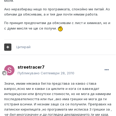
Моля.
Ако неразбираш нещо по програмката, спокойно ме питай. Аз
обичам да обяснявам, а и тия дни почти нямам работа.
По принцип предпочитам да обяснявам с лист и химикал, но и
с думи мисля че ще се получи.
Цитирай
streetracer7
Публикувано
Септември 28, 2010
Значи, имам някаква бегла представа за какво става
вапрос,ясно ми е какви са циклите и кога се вавеждат
интиджърски или флоутски стоиности, но не мога да намирам
последователността или пък ,ако има грешки не мога да ги
отстраня всички. И незнам защо са се получили. Преправих на
латински кирилицата ,но програмата ми исписва 3 грешки за
,
че бил многозначен и да погледна декларирането,ти ми каза,