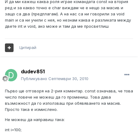
И да ми кажеш каква роля играе командата const на втория
ред и за какво точно е char виждам че е нещо за масив и
защо са два (предплагам). А на нас са ни говорили за void
main и са ни учили с нея, но незнам каква е разликата между
двете int и void, ако може и там да ме просветлиш
Цитирай
dudev851
Публикувано
Септември 30, 2010
Първо ще отговоря на 2-рия коментар. const означава, че това
число повече не можеш да го промениш. Това дава
възможност да го използваш при обявяването на масив.
Просто така е измислено.
Не можеш да направиш така:
int i=100;