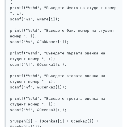
{	

printf("%s%d", "Въведете Името на студент номер 
", i);

scanf("%s", &Name[i]);

printf("%s%d", "Въведете Фак. номер на студент 
номер ", i);

scanf("%s", &FakNomer[i]);

printf("%s%d", "Въведете първата оценка на 
студент номер ", i);

scanf("%f", &Ocenka1[i]);

printf("%s%d", "Въведете втората оценка на 
студент номер ", i);

scanf("%f", &Ocenka2[i]);

printf("%s%d", "Въведете третата оценка на 
студент номер ", i);

scanf("%f", &Ocenka3[i]);

SrUspeh[i] = (Ocenka1[i] + Ocenka2[i] + 
Ocenka3[i])/3;
