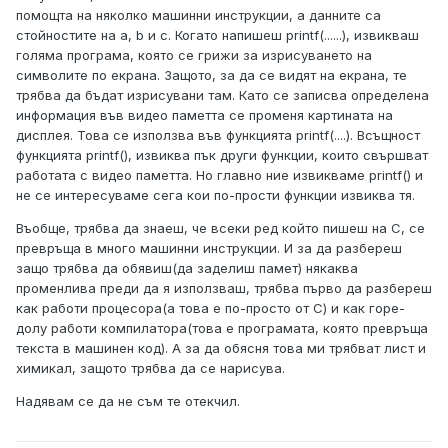
помощта на няколко машинни инструкции, а данните са
стойностите на a, b и c. Когато напишеш printf(......), извикваш
голяма програма, която се грижи за изрисуването на
символите по екрана. Защото, за да се видят на екрана, те
трябва да бъдат изрисувани там. Като се записва определена
информация във видео паметта се променя картината на
дисплея. Това се използва във функцията printf(....). Всъщност
функцията printf(), извиква пък други функции, които свършват
работата с видео паметта. Но главно ние извикваме printf() и
не се интересуваме сега кои по-прости функции извиква тя.
Въобще, трябва да знаеш, че всеки ред който пишеш на C, се
превръща в много машинни инструкции. И за да разбереш
защо трябва да обявиш(да заделиш памет) някаква
променлива преди да я използваш, трябва първо да разбереш
как работи процесора(а това е по-просто от C) и как горе-
долу работи компилатора(това е програмата, която превръща
текста в машинен код). А за да обясня това ми трябват лист и
химикал, защото трябва да се нарисува.
Надявам се да не съм те отекчил.