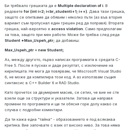
Би трябвало грешката да е
Multiple declaration of i
. В
редовете
for (int i=2; i<br_studenti+1; i++)
. Дава тази грешка,
защото се опитваме да обявим i няколко пъти (аз във втория
вариант съм пропуснал един грешен ред да поправя). Втората
грешка, най-вероятно е
access violation
. Само предполагам
за това, защото при мен работи. Може би трябва след реда
Student *Max_Uspeh_ptr;
да добавиш:
Max_Uspeh_ptr = new Student;
Аз, между другото, първо написах програмата в средата C-
Free 5. После я пуснах и даде резултат, с изключение на
кирилицата. Не мога да повярвам, че Miscrosoft Visual Studio
6, не може да компилира този код. А аз използвам същия
синтаксис в C++ Builder 6 и RAD Studio.
Като прочетох за двумерния масив, се сетих, че вие не сте
взели още за структури и указатели. Затова ще направя
промени по програмата и ще ти обясня горе долу какво се
случва с подробни коментари.
Да ти кажа една "тайна" - образованието е под всякаква
критика. Вие започвате с език от високо ниво. За това няма