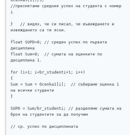
//пресмятаме средния успех на студента с номер 
i

}   // видях, че си писал, че въвеждането и 
извеждането са ти ясни.

float SUPD=0; // среден успех по първата 
дисциплина

float Sum=0;  // сумата на оценките по 
дисциплина 1. 

for (i=1; i<br_studenti+1; i++)

{

Sum = Sum + Ocenka1[i];  // събираме оценка 1 
на всички студенти

}

SUPD = Sum/br_studenti; // разделяме сумата на 
броя на студентите за да получим 

// ср. успех по дисциплината
