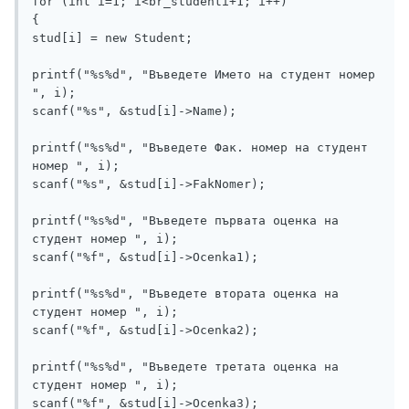
for (int i=1; i<br_studenti+1; i++)

{

stud[i] = new Student;

printf("%s%d", "Въведете Името на студент номер 
", i);

scanf("%s", &stud[i]->Name);

printf("%s%d", "Въведете Фак. номер на студент 
номер ", i);

scanf("%s", &stud[i]->FakNomer);

printf("%s%d", "Въведете първата оценка на 
студент номер ", i);

scanf("%f", &stud[i]->Ocenka1);

printf("%s%d", "Въведете втората оценка на 
студент номер ", i);

scanf("%f", &stud[i]->Ocenka2);

printf("%s%d", "Въведете третата оценка на 
студент номер ", i);

scanf("%f", &stud[i]->Ocenka3);
