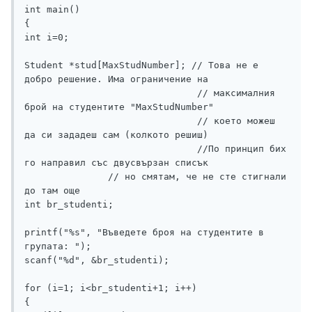
int main()

{

int i=0;

Student *stud[MaxStudNumber]; // Това не е 
добро решение. Има ограничение на 

                               // максималния 
брой на студентите "MaxStudNumber" 

                               // което можеш 
да си зададеш сам (колкото решиш)

                               //По принцип бих 
го направил със двусвързан списък

               // но смятам, че не сте стигнали 
до там още 	

int br_studenti;

printf("%s", "Въведете броя на студентите в 
групата: ");

scanf("%d", &br_studenti);

for (i=1; i<br_studenti+1; i++)

{
