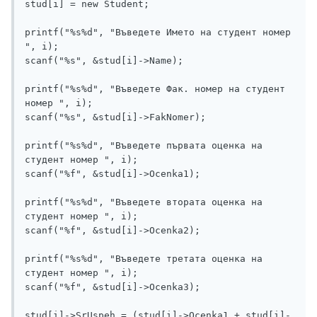
stud[i] = new Student;

printf("%s%d", "Въведете Името на студент номер 
", i);

scanf("%s", &stud[i]->Name);

printf("%s%d", "Въведете Фак. номер на студент 
номер ", i);

scanf("%s", &stud[i]->FakNomer);

printf("%s%d", "Въведете първата оценка на 
студент номер ", i);

scanf("%f", &stud[i]->Ocenka1);

printf("%s%d", "Въведете втората оценка на 
студент номер ", i);

scanf("%f", &stud[i]->Ocenka2);

printf("%s%d", "Въведете третата оценка на 
студент номер ", i);

scanf("%f", &stud[i]->Ocenka3);

stud[i]->SrUspeh = (stud[i]->Ocenka1 + stud[i]-