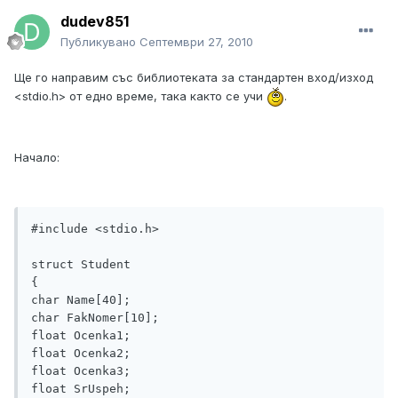
dudev851
Публикувано
Септември 27, 2010
Ще го направим със библиотеката за стандартен вход/изход
<stdio.h> от едно време, така както се учи
.
Начало:
#include <stdio.h>

struct Student

{

char Name[40];

char FakNomer[10];

float Ocenka1;

float Ocenka2;

float Ocenka3;

float SrUspeh;
