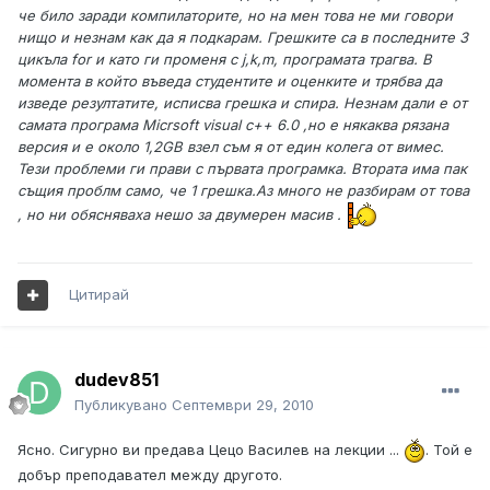
че било заради компилаторите, но на мен това не ми говори
нищо и незнам как да я подкарам. Грешките са в последните 3
цикъла for и като ги променя с j,k,m, програмата трагва. В
момента в който въведа студентите и оценките и трябва да
изведе резултатите, исписва грешка и спира. Незнам дали е от
самата програма Micrsoft visual c++ 6.0 ,но е някаква рязана
версия и е около 1,2GB взел съм я от един колега от вимес.
Тези проблеми ги прави с първата програмка. Втората има пак
същия проблм само, че 1 грешка.Аз много не разбирам от това
, но ни обясняваха нешо за двумерен масив .
Цитирай
dudev851
Публикувано
Септември 29, 2010
Ясно. Сигурно ви предава Цецо Василев на лекции ...
. Той е
добър преподавател между другото.