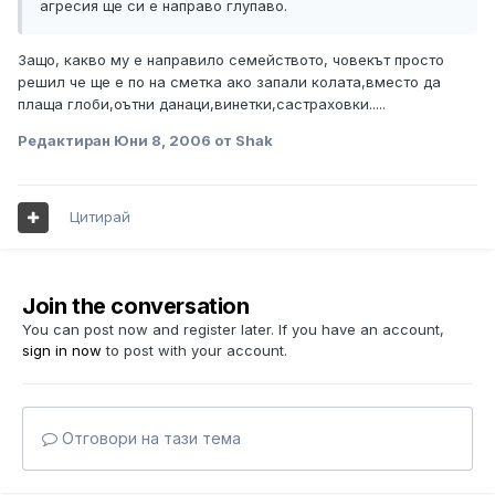
агресия ще си е направо глупаво.
Защо, какво му е направило семейството, човекът просто
решил че ще е по на сметка ако запали колата,вместо да
плаща глоби,оътни данаци,винетки,састраховки.....
Редактиран
Юни 8, 2006
от Shak
Цитирай
Join the conversation
You can post now and register later. If you have an account,
sign in now
to post with your account.
Отговори на тази тема