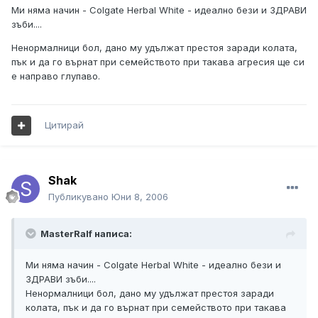
Ми няма начин - Colgate Herbal White - идеално бези и ЗДРАВИ
зъби....
Ненормалници бол, дано му удължат престоя заради колата,
пък и да го върнат при семейството при такава агресия ще си
е направо глупаво.
Цитирай
Shak
Публикувано
Юни 8, 2006
MasterRalf написа:
Ми няма начин - Colgate Herbal White - идеално бези и
ЗДРАВИ зъби....
Ненормалници бол, дано му удължат престоя заради
колата, пък и да го върнат при семейството при такава