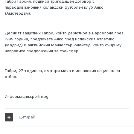
Габри Гарсия, подписа тригодишен договор с
първодивизионния холандски футболен клуб Аякс
(Амстердам).
Десният защитник Габри, който дебютира в Барселона през
1999 година, предпочете Аякс пред испанския Атлетико
(Мадрид) и английския Манчестър юнайтед, които също му
направиха предложения за трансфер.
Габри, 27-годишен, има три мача в испанския национален
отбор.
Информация:sportni.bg
Цитирай