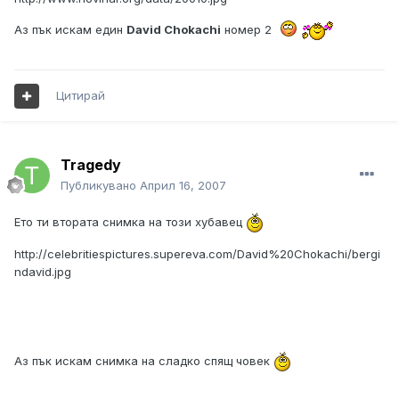
Аз пък искам един
David Chokachi
номер 2
Цитирай
Tragedy
Публикувано
Април 16, 2007
Ето ти втората снимка на този хубавец
http://celebritiespictures.supereva.com/David%20Chokachi/bergi
ndavid.jpg
Аз пък искам снимка на сладко спящ човек