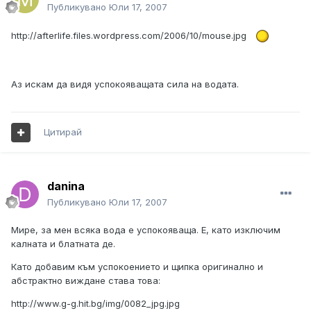
Публикувано
Юли 17, 2007
http://afterlife.files.wordpress.com/2006/10/mouse.jpg
Аз искам да видя успокояващата сила на водата.
Цитирай
danina
Публикувано
Юли 17, 2007
Мире, за мен всяка вода е успокояваща. Е, като изключим
калната и блатната де.
Като добавим към успокоението и щипка оригинално и
абстрактно виждане става това:
http://www.g-g.hit.bg/img/0082_jpg.jpg