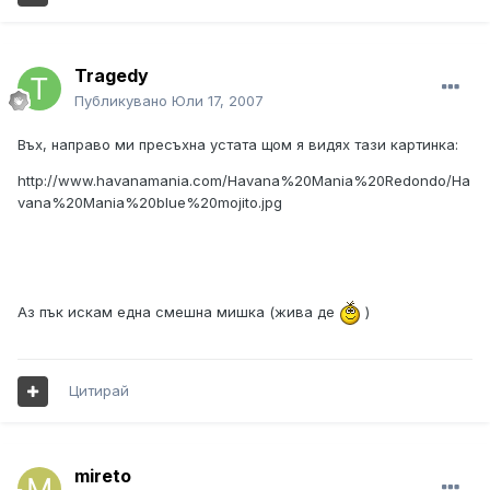
Tragedy
Публикувано
Юли 17, 2007
Въх, направо ми пресъхна устата щом я видях тази картинка:
http://www.havanamania.com/Havana%20Mania%20Redondo/Ha
vana%20Mania%20blue%20mojito.jpg
Аз пък искам една смешна мишка (жива де
)
Цитирай
mireto