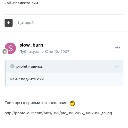
най-сладките очи
Цитирай
slow_burn
Публикувано
Юли 10, 2007
prolet написа:
най-сладките очи
Това ще го приема като желание.
http://photo-cult.com/pics/052/pic_9992827_0052958_tn.jpg