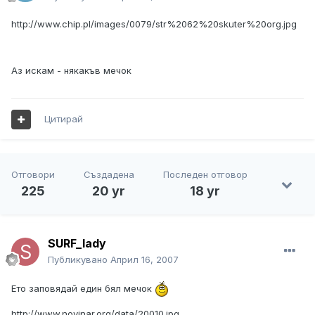
http://www.chip.pl/images/0079/str%2062%20skuter%20org.jpg
Аз искам - някакъв мечок
Цитирай
Отговори
Създадена
Последен отговор
225
20 yr
18 yr
SURF_lady
Публикувано
Април 16, 2007
Ето заповядай един бял мечок
http://www.novinar.org/data/20010.jpg