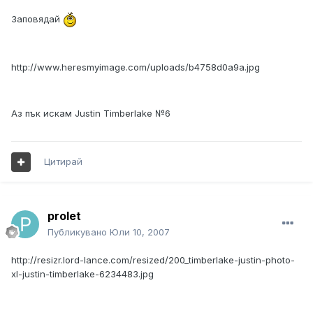
Заповядай
http://www.heresmyimage.com/uploads/b4758d0a9a.jpg
Аз пък искам Justin Timberlake №6
Цитирай
prolet
Публикувано
Юли 10, 2007
http://resizr.lord-lance.com/resized/200_timberlake-justin-photo-
xl-justin-timberlake-6234483.jpg