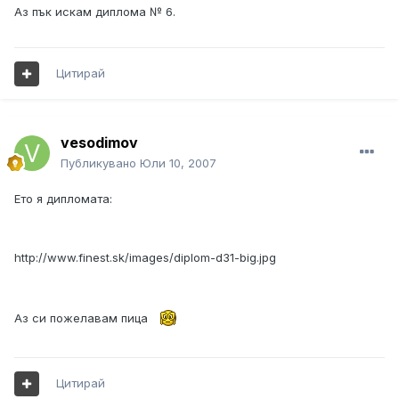
Аз пък искам диплома № 6.
Цитирай
vesodimov
Публикувано
Юли 10, 2007
Ето я дипломата:
http://www.finest.sk/images/diplom-d31-big.jpg
Аз си пожелавам пица
Цитирай