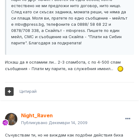
естествено не ми предложи нито договор, нито нищо.
След като си скъсах задника, момата реши, че няма да
си плаща. Моля ви, пратете по едно съобщение - мейлът
е mbv@press.bg, телефоните са 0888/ 58 68 22 и
0878/708 338, а Скайпът - mbvpress. Пишете по един
мейл, СМС и съобщение на Скайпа - "Плати на Сибин
парите". Благодаря за подкрепата!
Искаш да я оспамим ли... 2-3 спамбота, с по 4-500 спам
съобщения - Плати му парите, на служебния имеил...
Цитирай
Night_Raven
Публикувано
Декември 14, 2009
Съчувствам ти, но не виждам как подобни действия биха