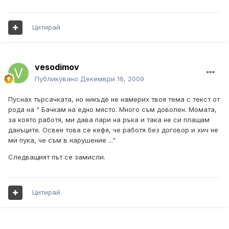
Цитирай
vesodimov
Публикувано
Декември 16, 2009
Пуснах търсачката, но никъде не намерих твоя тема с текст от
рода на " Бачкам на едно място. Много съм доволен. Момата,
за която работя, ми дава пари на ръка и така не си плащам
данъците. Освен това се кефя, че работя без договор и хич не
ми пука, че съм в нарушение ..."
Следващият път се замисли.
Цитирай