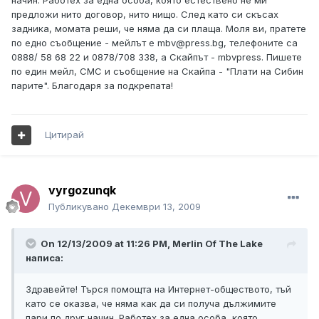
начин. Работех за една особа, която естествено не ми
предложи нито договор, нито нищо. След като си скъсах
задника, момата реши, че няма да си плаща. Моля ви, пратете
по едно съобщение - мейлът е mbv@press.bg, телефоните са
0888/ 58 68 22 и 0878/708 338, а Скайпът - mbvpress. Пишете
по един мейл, СМС и съобщение на Скайпа - "Плати на Сибин
парите". Благодаря за подкрепата!
Цитирай
vyrgozunqk
Публикувано
Декември 13, 2009
On 12/13/2009 at 11:26 PM, Merlin Of The Lake
написа:
Здравейте! Търся помощта на Интернет-обществото, тъй
като се оказва, че няма как да си получа дължимите
пари по друг начин. Работех за една особа, която