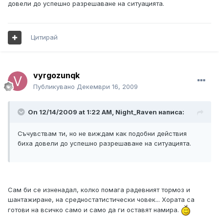
довели до успешно разрешаване на ситуацията.
Цитирай
vyrgozunqk
Публикувано
Декември 16, 2009
On 12/14/2009 at 1:22 AM, Night_Raven написа:
Съчувствам ти, но не виждам как подобни действия
биха довели до успешно разрешаване на ситуацията.
Сам би се изненадал, колко помага радевният тормоз и
шантажиране, на средностатистически човек... Хората са
готови на всичко само и само да ги оставят намира.